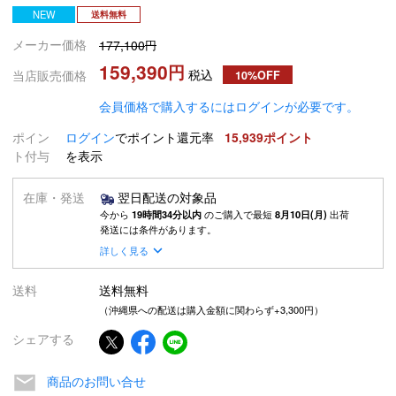
NEW
送料無料
メーカー価格
177,100
159,390
税込
当店販売価格
10%OFF
会員価格で購入するにはログインが必要です。
ポイン
ログイン
でポイント還元率
15,939
ト付与
を表示
在庫・発送
翌日配送の対象品
今から
19時間34分以内
のご購入で最短
8月10日(月)
出荷
発送には条件があります。
詳しく見る
送料
送料無料
（沖縄県への配送は購入金額に関わらず+3,300円）
シェアする
商品のお問い合せ