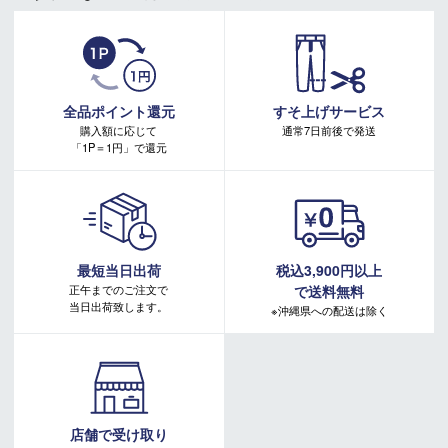
・有賀園ゴルフ実店舗での開催はございません。
・有賀園ポイントの獲得には別途ログイン/新規登録が必要です。
・本特典は予告なく変更・中止させて頂く場合があります。
・本キャンペーンの特典を受ける場合、ドコモ専用ページでエントリーが必要です。
詳しくはこちらをご確認ください。
キャンペーンページ
全品ポイント還元
すそ上げサービス
購入額に応じて
通常7日前後で発送
「1P＝1円」で還元
最短当日出荷
税込3,900円以上
正午までのご注文で
で送料無料
当日出荷致します。
※沖縄県への配送は除く
店舗で受け取り