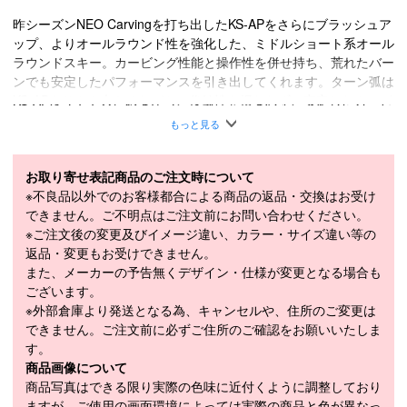
昨シーズンNEO Carvingを打ち出したKS-APをさらにブラッシュア
ップ、よりオールラウンド性を強化した、ミドルショート系オール
ラウンドスキー。カービング性能と操作性を併せ持ち、荒れたバー
ンでも安定したパフォーマンスを引き出してくれます。ターン弧は
KS-APよりやや大きめながら、俊敏性を損なわず、安定したカービ
ング性能を発揮してくれます。プライズテストにも最適です。KS-
もっと見る
UPのUPはUniversal Pro、スキーヤーを万能に進化させるスキーと
いう意味合いが込められています。
お取り寄せ表記商品のご注文時について
NFウッドコア / A7178＆特殊F.R.P / ストラクチャー：クロス
※不良品以外でのお客様都合による商品の返品・交換はお受け
■
SPECIFICATION
できません。ご不明点はご注文前にお問い合わせください。
モデル
11001436
※ご注文後の変更及びイメージ違い、カラー・サイズ違い等の
返品・変更もお受けできません。
LENGTH（cm）
155cm / 160cm / 165cm / 170cm
また、メーカーの予告無くデザイン・仕様が変更となる場合も
ございます。
155cm（117-69-102mm）、160cm（117-
※外部倉庫より発送となる為、キャンセルや、住所のご変更は
SIDECUT（mm）
69-102mm）、165cm（117-69-102mm）、
できません。ご注文前に必ずご住所のご確認をお願いいたしま
170cm（117-69-102mm）
す。
155cm（12.1m）、160cm（12.9m）、
商品画像について
RADIUS（m）
165cm（13.8m）、170cm（14.7m）
商品写真はできる限り実際の色味に近付くように調整しており
ますが、ご使用の画面環境によっては実際の商品と色が異なっ