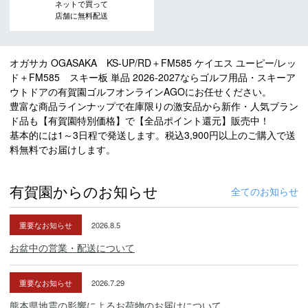
ネットで買って
店舗に無料配送
オガサカ OGASAKA KS-UP/RD＋FM585 ケイエス ユーピー/レッ
ド＋FM585 スキー板 単品 2026-2027ならゴルフ用品・スキーア
ウトドアの有賀園ゴルフオンラインAGOにお任せください。
豊富な商品ラインナップで在庫限りの激安品から新作・人気ブラン
ド品も【有賀園特別価格】で【全品ポイント還元】販売中！
基本的には1～3日程で発送します。税込3,900円以上のご購入で送
料無料でお届けします。
有賀園からのお知らせ
全てのお知らせ
重要なお知らせ
2026.8.5
お盆中の営業・配送について
重要なお知らせ
2026.7.29
熊本県地震の影響によるお荷物のお届けについて