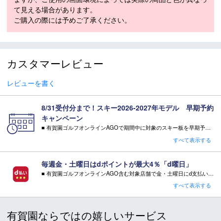
WEIGHT（1/2g）
1,430g
て見える場合があります。
原産国
日本
ご購入の際には予めご了承ください。
モデル年
2026-2027
カスタマーレビュー
スキー 注意事項
レビューを書く
＊取扱商品は、日本正規品です。
＊商品情報はディーラーカタログを基に表記しております。
8/31受付分まで！スキー2026-2027年モデル 早期予約
＊製造の時期により、デザインが商品画像と異なる場合がご
キャンペーン
ざいます。
■ 有賀園ゴルフオンラインAGOで期間中に対象のスキー板を早期予約頂いた方に有償オプションを無料サービス！
＊製造上におきる細かい傷・汚れは、不良品に該当はしませ
・特典 WAX FUTURE（ワックス・フューチャー）通常5往復×2SET【3,300円相当】
ん。
すべて表示する
※相当額として記載している有償オプション金額は当店の通常金額となります。
＊店頭在庫と共有をしております。タイミングにより完売す
注意事項：
る場合がございます。
毎週金・土曜日はdポイントが最大4％「d曜日」
・特典をご希望の場合は、必ずページ内でご選択ください。
＊当WEBサイトにてビンディングを同時購入及びお持込みの
■ 有賀園ゴルフオンラインAGO含む対象店舗で金・土曜日にd支払いをすると
・特典をご希望されない場合、その相当額の値引き・ご返金はございません。
場合、取付工賃は無料です。
さらに！AGOに会員登録（ログイン）すると決済方法に関わらず、会員ランクに応じて有賀園ポイントも還元
すべて表示する
＊商品に質問などある場合は、ご購入前にショップまでお問
キャンペーン対象品はコチラ
■ キャンペーン期間：毎週 金・土曜日 AM 0:00 - PM 23:59
い合わせください。
有賀園ならではの嬉しいサービス
注意事項：