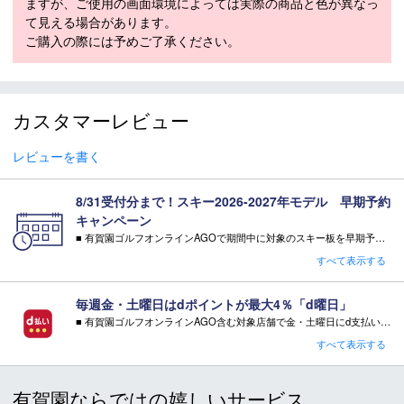
ますが、ご使用の画面環境によっては実際の商品と色が異なっ
て見える場合があります。
セットビンディン
XPRESS 11 GW B83 BK BL STEEL (DIN:3-
ご購入の際には予めご了承ください。
グ・解放値
11)
（DIN）
モデル年
2026-2027
カスタマーレビュー
レビューを書く
スキー 注意事項
＊取扱商品は、日本正規品です。
8/31受付分まで！スキー2026-2027年モデル 早期予約
＊商品情報はディーラーカタログを基に表記しております。
キャンペーン
＊製造の時期により、デザインが商品画像と異なる場合がご
■ 有賀園ゴルフオンラインAGOで期間中に対象のスキー板を早期予約頂いた方に有償オプションを無料サービス！
ざいます。
・特典 WAX FUTURE（ワックス・フューチャー）通常5往復×2SET【3,300円相当】
すべて表示する
※相当額として記載している有償オプション金額は当店の通常金額となります。
＊製造上におきる細かい傷・汚れは、不良品に該当はしませ
ん。
注意事項：
毎週金・土曜日はdポイントが最大4％「d曜日」
＊店頭在庫と共有をしております。タイミングにより完売す
・特典をご希望の場合は、必ずページ内でご選択ください。
■ 有賀園ゴルフオンラインAGO含む対象店舗で金・土曜日にd支払いをすると
・特典をご希望されない場合、その相当額の値引き・ご返金はございません。
る場合がございます。
さらに！AGOに会員登録（ログイン）すると決済方法に関わらず、会員ランクに応じて有賀園ポイントも還元
すべて表示する
＊当WEBサイトにてビンディングを同時購入及びお持込みの
キャンペーン対象品はコチラ
場合、取付工賃は無料です。
■ キャンペーン期間：毎週 金・土曜日 AM 0:00 - PM 23:59
＊商品に質問などある場合は、ご購入前にショップまでお問
有賀園ならではの嬉しいサービス
い合わせください。