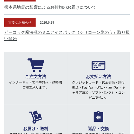
熊本県地震の影響によるお荷物のお届けについて
重要なお知らせ
2026.6.29
ピーコック魔法瓶のミニアイスパック（シリコーン氷のう）取り扱
い開始
ご注文方法
お支払い方法
インターネットで年中無休・24時間
クレジットカード・代金引換・銀行
ご注文承ります。
振込・PayPay・d払い・au PAY・キ
ャリア決済（ソフトバンク）・コン
ビニ支払い。
お届け・送料
返品・交換
基本的には1～3日ほどで発送。3,90
未開封、未使用のものに限り、商品