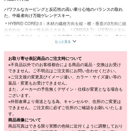
パワフルなカービングと反応性の高い乗り心地のバランスの取れ
た、中級者向け万能ゲレンデスキー。
＊HYBRID CORE2.0：木材の繊維方向を縦・横・垂直の3方向に組
み合わせ、スキー性を向上させる。＊OMEGA TI：U字型のメタル
プレートにより、トーションの強度を高めスムースなフレックスと
エッジコントロールが可能。
もっと見る
■
SPECIFICATION
モデル
DAOZ505WP
お取り寄せ表記商品のご注文時について
※不良品以外でのお客様都合による商品の返品・交換はお受け
LENGTH（cm）
158cm / 166cm / 174cm / 182cm
できません。ご不明点はご注文前にお問い合わせください。
※ご注文後の変更及びイメージ違い、カラー・サイズ違い等の
158cm（118-68-103mm）、166cm（119-
返品・変更もお受けできません。
SIDECUT（mm）
69-104mm）、174cm（120-70-105mm）、
また、メーカーの予告無くデザイン・仕様が変更となる場合も
182cm（120-71-105mm）
ございます。
158cm（11m）、166cm（13m）、
※外部倉庫より発送となる為、キャンセルや、住所のご変更は
RADIUS（m）
174cm（15m）、182cm（17m）
できません。ご注文前に必ずご住所のご確認をお願いいたしま
す。
WEIGHT（1/2g）
1,400g
商品画像について
アルペン規格 (ISO5355) GRIP WALK
商品写真はできる限り実際の色味に近付くように調整しており
ブーツソール規格
(ISO23223)