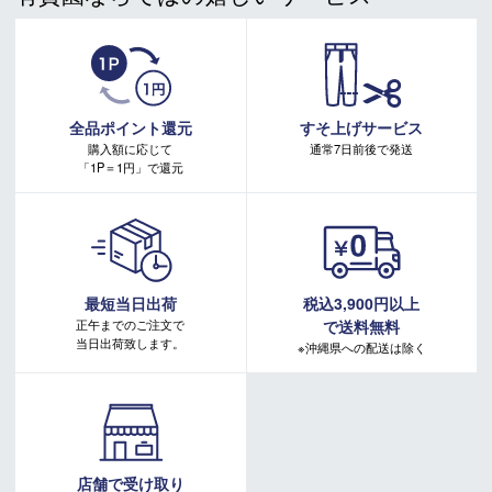
注意事項：
・有賀園ゴルフ実店舗での開催はございません。
・有賀園ポイントの獲得には別途ログイン/新規登録が必要です。
・本特典は予告なく変更・中止させて頂く場合があります。
・本キャンペーンの特典を受ける場合、ドコモ専用ページでエントリーが必要です。
詳しくはこちらをご確認ください。
キャンペーンページ
全品ポイント還元
すそ上げサービス
購入額に応じて
通常7日前後で発送
「1P＝1円」で還元
最短当日出荷
税込3,900円以上
正午までのご注文で
で送料無料
当日出荷致します。
※沖縄県への配送は除く
店舗で受け取り