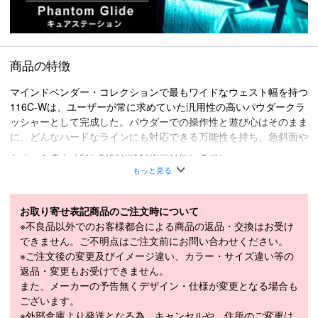
商品の特徴
マインドベンダー・コレクションで最もワイドなウェスト幅を持つ
116C-Wは、ユーザーが常に求めていた汎用性の高いパウダークラ
ッシャーとして完成した。パウダーでの操作性と遊び心はそのまま
に、どんなハードなラインにも対応できる万能性を持ち、急斜面や
ディープな下りのための究極の秘密兵器となる。
スペクトラルブレイド / バイオ樹脂 / 一方向性亜麻 / All-Terrain Ro
もっと見る
cker / Aspen Micro Block
■
SPECIFICATION
お取り寄せ表記商品のご注文時について
モデル
KS24013100
※不良品以外でのお客様都合による商品の返品・交換はお受け
できません。ご不明点はご注文前にお問い合わせください。
LENGTH（cm）
163cm / 170cm / 177cm
※ご注文後の変更及びイメージ違い、カラー・サイズ違い等の
返品・変更もお受けできません。
163cm（143-116-132mm）、170cm（143-
また、メーカーの予告無くデザイン・仕様が変更となる場合も
SIDECUT（mm）
116-132mm）、177cm（143-116-
ございます。
132mm）
※外部倉庫より発送となる為、キャンセルや、住所のご変更は