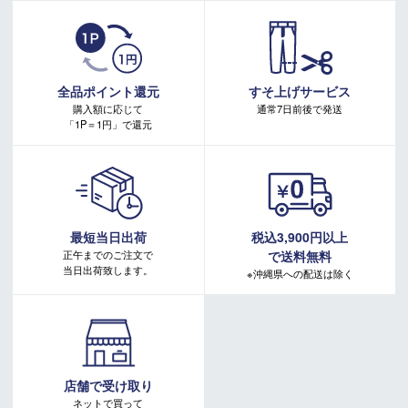
・有賀園ゴルフ実店舗での開催はございません。
・有賀園ポイントの獲得には別途ログイン/新規登録が必要です。
・本特典は予告なく変更・中止させて頂く場合があります。
・本キャンペーンの特典を受ける場合、ドコモ専用ページでエントリーが必要です。
詳しくはこちらをご確認ください。
キャンペーンページ
全品ポイント還元
すそ上げサービス
購入額に応じて
通常7日前後で発送
「1P＝1円」で還元
最短当日出荷
税込3,900円以上
正午までのご注文で
で送料無料
当日出荷致します。
※沖縄県への配送は除く
店舗で受け取り
ネットで買って