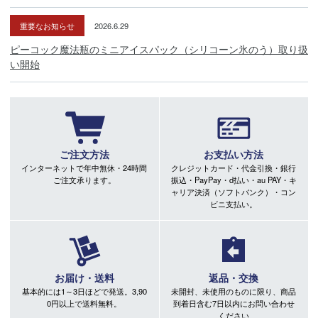
重要なお知らせ
2026.6.29
ピーコック魔法瓶のミニアイスパック（シリコーン氷のう）取り扱
い開始
ご注文方法
お支払い方法
インターネットで年中無休・24時間
クレジットカード・代金引換・銀行
ご注文承ります。
振込・PayPay・d払い・au PAY・キ
ャリア決済（ソフトバンク）・コン
ビニ支払い。
お届け・送料
返品・交換
基本的には1～3日ほどで発送。3,90
未開封、未使用のものに限り、商品
0円以上で送料無料。
到着日含む7日以内にお問い合わせ
ください