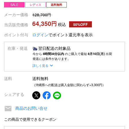
SALE
レディス
送料無料
メーカー価格
128,700
64,350
税込
当店販売価格
50%OFF
ポイント付与
ログイン
でポイント還元率を表示
在庫・発送
翌日配送の対象品
今から
8時間34分以内
のご購入で最短
8月10日(月)
出荷
発送には条件があります。
詳しく見る
送料
送料無料
（沖縄県への配送は購入金額に関わらず+3,300円）
シェアする
商品のお問い合せ
この商品で使用できるクーポン