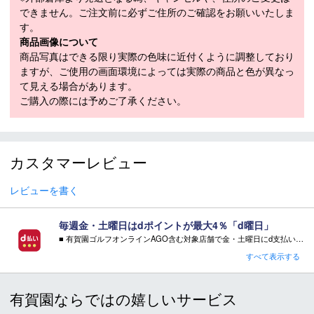
163cm（18m(170cm)）、
できません。ご注文前に必ずご住所のご確認をお願いいたしま
RADIUS（m）
170cm（18m(170cm)）、
す。
177cm（18m(170cm)）
商品画像について
商品写真はできる限り実際の色味に近付くように調整しており
モデル年
2024-2025
ますが、ご使用の画面環境によっては実際の商品と色が異なっ
て見える場合があります。
ご購入の際には予めご了承ください。
スキー 注意事項
＊取扱商品は、日本正規品です。
＊商品情報はディーラーカタログを基に表記しております。
カスタマーレビュー
＊製造の時期により、デザインが商品画像と異なる場合がご
ざいます。
レビューを書く
＊製造上におきる細かい傷・汚れは、不良品に該当はしませ
ん。
＊店頭在庫と共有をしております。タイミングにより完売す
毎週金・土曜日はdポイントが最大4％「d曜日」
る場合がございます。
■ 有賀園ゴルフオンラインAGO含む対象店舗で金・土曜日にd支払いをすると
さらに！AGOに会員登録（ログイン）すると決済方法に関わらず、会員ランクに応じて有賀園ポイントも還元
＊当WEBサイトにてビンディングを同時購入及びお持込みの
すべて表示する
場合、取付工賃は無料です。
■ キャンペーン期間：毎週 金・土曜日 AM 0:00 - PM 23:59
＊商品に質問などある場合は、ご購入前にショップまでお問
有賀園ならではの嬉しいサービス
い合わせください。
注意事項：