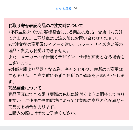
でターンをしやすく、コブ斜面の中でのスピードコントロールに優
れています。コブを一つ一つ回し込みながら滑ることで、今まであ
もっと見る
きらめていたコブ斜面を制覇することができます。スキーのはたわ
みが生まれてくるため、自然な回転を導いてくれます。「あれ！簡
単に回っちゃった」なんて感覚が生まれてくるはずです。エッジは
お取り寄せ表記商品のご注文時について
板のフレックスを阻害しないようにステンレスクラックドエッジを
※不良品以外でのお客様都合による商品の返品・交換はお受け
採用。また、スキーの芯材に軽量ウッドを使用し、軽量化を図りま
できません。ご不明点はご注文前にお問い合わせください。
した。（167cmの場合、従来のウッドより片方で140g軽くなりま
※ご注文後の変更及びイメージ違い、カラー・サイズ違い等の
した。）コブ斜面はもちろん、整地斜面でのスキートレーニングに
返品・変更もお受けできません。
も最適な１台です。スローライドモーグルを履き、今までにないス
また、メーカーの予告無くデザイン・仕様が変更となる場合も
キー感覚を手にして下さい！その性能を十分に発揮してくれること
ございます。
でしょう。
※外部倉庫より発送となる為、キャンセルや、住所のご変更は
できません。ご注文前に必ずご住所のご確認をお願いいたしま
＊CSサンドイッチ構造＊ソール：グラファイト＊ストラクチャー
す。
トップシート＊ステンレスクラックドエッジ＊ACS(Active Carving
商品画像について
System)
商品写真はできる限り実際の色味に近付くように調整しており
■
SPECIFICATION
ますが、ご使用の画面環境によっては実際の商品と色が異なっ
モデル
ID64501、ID64511、ID64521
て見える場合があります。
ご購入の際には予めご了承ください。
LENGTH（cm）
153cm / 160cm / 167cm
153cm（106-68-96mm）、160cm（106-
SIDECUT（mm）
68-96mm）、167cm（106-68-96mm）