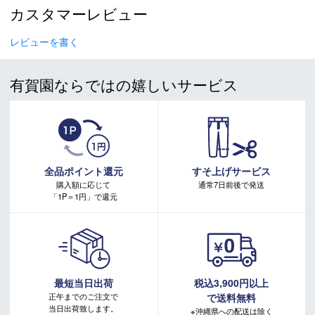
カスタマーレビュー
153cm（14.5m）、160cm（16m）、
RADIUS（m）
167cm（17.6m）
レビューを書く
原産国
JAPAN
有賀園ならではの嬉しいサービス
モデル年
2025-2026
スキー 注意事項
＊取扱商品は、日本正規品です。
全品ポイント還元
すそ上げサービス
＊商品情報はディーラーカタログを基に表記しております。
購入額に応じて
通常7日前後で発送
＊製造の時期により、デザインが商品画像と異なる場合がご
「1P＝1円」で還元
ざいます。
＊製造上におきる細かい傷・汚れは、不良品に該当はしませ
ん。
＊店頭在庫と共有をしております。タイミングにより完売す
る場合がございます。
＊当WEBサイトにてビンディングを同時購入及びお持込みの
最短当日出荷
税込3,900円以上
場合、取付工賃は無料です。
正午までのご注文で
で送料無料
＊商品に質問などある場合は、ご購入前にショップまでお問
当日出荷致します。
※沖縄県への配送は除く