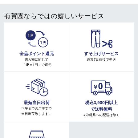
＊取扱商品は、日本正規品です。
＊商品情報はディーラーカタログを基に表記しております。
有賀園ならではの嬉しいサービス
＊製造の時期により、デザインが商品画像と異なる場合がご
ざいます。
＊製造上におきる細かい傷・汚れは、不良品に該当はしませ
ん。
＊店頭在庫と共有をしております。タイミングにより完売す
る場合がございます。
全品ポイント還元
すそ上げサービス
＊当WEBサイトにてビンディングを同時購入及びお持込みの
購入額に応じて
通常7日前後で発送
場合、取付工賃は無料です。
「1P＝1円」で還元
＊商品に質問などある場合は、ご購入前にショップまでお問
い合わせください。
最短当日出荷
税込3,900円以上
正午までのご注文で
で送料無料
当日出荷致します。
※沖縄県への配送は除く