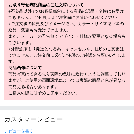
弧で連続させている構造で、滑走面に合わせてスムーズにエッジ全
お取り寄せ表記商品のご注文時について
体が伸長される設計です。
※不良品以外でのお客様都合による商品の返品・交換はお受け
できません。ご不明点はご注文前にお問い合わせください。
＊CSサンドイッチ構造＊ソール：シンタード＊ストラクチャート
※ご注文後の変更及びイメージ違い、カラー・サイズ違い等の
ップシート＊ステンレスクラックドエッジ
返品・変更もお受けできません。
■
SPECIFICATION
また、メーカーの予告無くデザイン・仕様が変更となる場合も
モデル
ID6306、ID6307、ID6308
ございます。
※外部倉庫より発送となる為、キャンセルや、住所のご変更は
LENGTH（cm）
168cm / 173cm / 178cm
できません。ご注文前に必ずご住所のご確認をお願いいたしま
す。
168cm（95-62-85mm）、173cm（95-62-
SIDECUT（mm）
商品画像について
85mm）、178cm（95-62-85mm）
商品写真はできる限り実際の色味に近付くように調整しており
168cm（19.7m）、173cm（21.1m）、
ますが、ご使用の画面環境によっては実際の商品と色が異なっ
RADIUS（m）
178cm（22.4m）
て見える場合があります。
ご購入の際には予めご了承ください。
原産国
JAPAN
モデル年
2024-2025
カスタマーレビュー
スキー 注意事項
レビューを書く