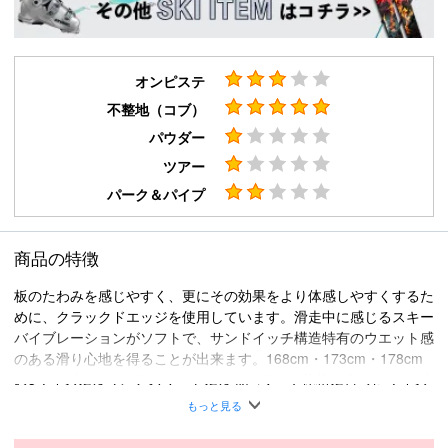
オンピステ
不整地（コブ）
パウダー
ツアー
パーク＆パイプ
商品の特徴
板のたわみを感じやすく、更にその効果をより体感しやすくするた
めに、クラックドエッジを使用しています。滑走中に感じるスキー
バイブレーションがソフトで、サンドイッチ構造特有のウエット感
のある滑り心地を得ることが出来ます。168cm・173cm・178cm
の3サイズにより、アスリートによるパワーや体格に合ったサイズ
選択が出来ます。モーグル中・上級者に人気のモデルです。クラッ
もっと見る
クドエッジの材質はステンレスを使用しておりメンテナンスが非常
に簡単です。＊クラックドエッジ：エッジに等間隔に刻みを入れて