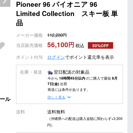
Pioneer 96 パイオニア 96
Limited Collection スキー板 単
品
メーカー価格
112,200
56,100
当店販売価格
税込
50%OFF
ポイント付与
ログイン
でポイント還元率を表示
在庫・発送
翌日配送の対象品
今から
18時間45分以内
のご購入で最短
8月
7日(金)
出荷
発送には条件があります。
詳しく見る
オール
送料
送料無料
（沖縄県への配送は購入金額に関わらず+3,300
円）