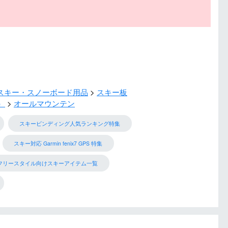
スキー・スノーボード用品
スキー板
）
オールマウンテン
スキービンディング人気ランキング特集
スキー対応 Garmin fenix7 GPS 特集
フリースタイル向けスキーアイテム一覧