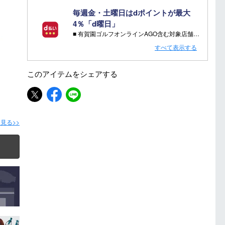
毎週金・土曜日はdポイントが最大
4％「d曜日」
■ 有賀園ゴルフオンラインAGO含む対象店舗で金・土曜日にd支払いをすると
さらに！AGOに会員登録（ログイン）すると決済方法に関わらず、会員ランクに応じて有賀園ポイントも還元
すべて表示する
■ キャンペーン期間：毎週 金・土曜日 AM 0:00 - PM 23:59
このアイテムを
シェアする
注意事項：
・有賀園ゴルフ実店舗での開催はございません。
・有賀園ポイントの獲得には別途ログイン/新規登録が必要です。
・本特典は予告なく変更・中止させて頂く場合があります。
見る>>
・本キャンペーンの特典を受ける場合、ドコモ専用ページでエントリーが必要です。
詳しくはこちらをご確認ください。
キャンペーンページ