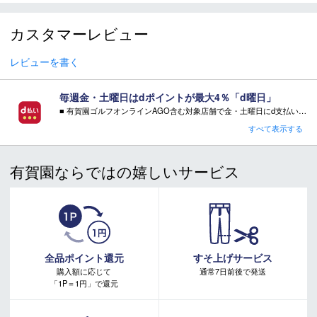
スキー 注意事項
＊取扱商品は、日本正規品です。
カスタマーレビュー
＊商品情報はディーラーカタログを基に表記しております。
＊製造の時期により、デザインが商品画像と異なる場合がご
レビューを書く
ざいます。
＊製造上におきる細かい傷・汚れは、不良品に該当はしませ
毎週金・土曜日はdポイントが最大4％「d曜日」
ん。
■ 有賀園ゴルフオンラインAGO含む対象店舗で金・土曜日にd支払いをすると
＊店頭在庫と共有をしております。タイミングにより完売す
さらに！AGOに会員登録（ログイン）すると決済方法に関わらず、会員ランクに応じて有賀園ポイントも還元
すべて表示する
る場合がございます。
■ キャンペーン期間：毎週 金・土曜日 AM 0:00 - PM 23:59
＊当WEBサイトにてビンディングを同時購入及びお持込みの
場合、取付工賃は無料です。
有賀園ならではの嬉しいサービス
＊商品に質問などある場合は、ご購入前にショップまでお問
注意事項：
・有賀園ゴルフ実店舗での開催はございません。
い合わせください。
・有賀園ポイントの獲得には別途ログイン/新規登録が必要です。
・本特典は予告なく変更・中止させて頂く場合があります。
・本キャンペーンの特典を受ける場合、ドコモ専用ページでエントリーが必要です。
詳しくはこちらをご確認ください。
キャンペーンページ
全品ポイント還元
すそ上げサービス
購入額に応じて
通常7日前後で発送
「1P＝1円」で還元