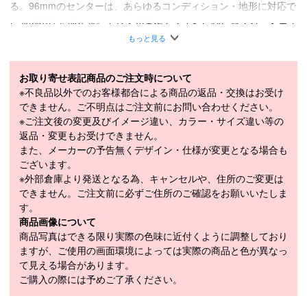
る。96mmのセンターは、あらゆるコンディション・地形に対応で
きる汎用性を備える。そして完璧にデザインされたロッカーシェイ
プによって、荒れた斜面でも踊るように軽くターンを刻むことでき
もっと見る
る。再生可能エネルギーを100%使用した、高い品質と耐久性を誇
るオーストリア製の構造を採用している。
お取り寄せ表記商品のご注文時について
軽量ポプラコア/XL 2.5 MMエッジ/デュアルスパンチタン/エリプテ
※不良品以外でのお客様都合による商品の返品・交換はお受け
ィカルサイドカット
できません。ご不明点はご注文前にお問い合わせください。
■
SPECIFICATION
※ご注文後の変更及びイメージ違い、カラー・サイズ違い等の
モデル
FCSKW25-DN2Z-PR
返品・変更もお受けできません。
また、メーカーの予告無くデザイン・仕様が変更となる場合も
155cm / 163cm / 171cm / 177cm / 182cm /
LENGTH（cm）
ございます。
187cm
※外部倉庫より発送となる為、キャンセルや、住所のご変更は
SIDECUT（mm）
できません。ご注文前に必ずご住所のご確認をお願いいたしま
127-96-117mm
す。
RADIUS（m）
19m(182cm)
商品画像について
商品写真はできる限り実際の色味に近付くように調整しており
WEIGHT（1/2g）
1,900g(182cm)
ますが、ご使用の画面環境によっては実際の商品と色が異なっ
モデル年
2025-2026
て見える場合があります。
ご購入の際には予めご了承ください。