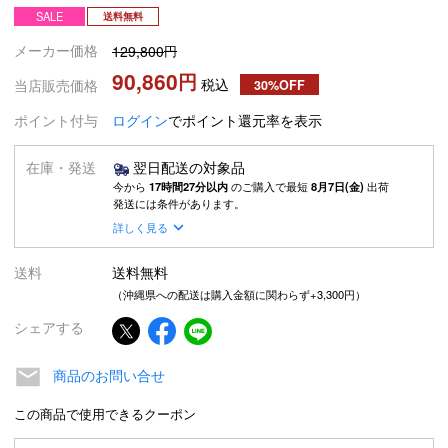
SALE
送料無料
メーカー価格
129,800
90,860
税込
当店販売価格
30%OFF
ポイント付与
ログイン
でポイント還元率を表示
在庫・発送
翌日配送の対象品
今から
17時間27分以内
のご購入で最短
8月7日(金)
出荷
発送には条件があります。
詳しく見る
送料
送料無料
（沖縄県への配送は購入金額に関わらず+3,300円）
シェアする
商品のお問い合せ
この商品で使用できるクーポン