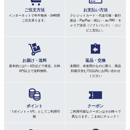
ご注文方法
お支払い方法
インターネットで年中無休・24時間
クレジットカード・代金引換・銀行
ご注文承ります。
振込・PayPay・d払い・au PAY・キ
ャリア決済（ソフトバンク）・コン
ビニ支払い。
お届け・送料
返品・交換
基本的には1～3日ほどで発送。3,90
未開封、未使用のものに限り、商品
0円以上で送料無料。
到着日含む7日以内にお問い合わせ
ください
ポイント
クーポン
「1ポイント＝1円」としてご利用可
ご利用可能なクーポンはその時々で
能
異なります。こまめにチェック！