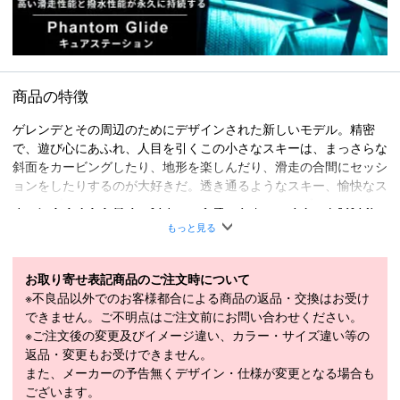
商品の特徴
ゲレンデとその周辺のためにデザインされた新しいモデル。精密
で、遊び心にあふれ、人目を引くこの小さなスキーは、まっさらな
斜面をカービングしたり、地形を楽しんだり、滑走の合間にセッシ
ョンをしたりするのが大好きだ。透き通るようなスキー、愉快なス
キー、ブラッククロウ・スキー・フューチャー・リゾートのスタ
ー、新しいSatoは、ゲレンデでスピンしたり、領地を歩き回った
もっと見る
りするのが好きな人たちを喜ばせる、勢いに満ちたスキーだ。適度
でありながら安定した幅は、荒々しい雪を手なずけるオールテレー
ン・スキーに仕上がっている。官能的な曲線に火をつける、自由を
お取り寄せ表記商品のご注文時について
愛するスキー。
※不良品以外でのお客様都合による商品の返品・交換はお受け
できません。ご不明点はご注文前にお問い合わせください。
construction: semi-cap, ABS sidewalls all around, core: poplar / fib
※ご注文後の変更及びイメージ違い、カラー・サイズ違い等の
eglass, floatation: intermediate with 90mm at the waist mounting p
返品・変更もお受けできません。
oint:-6cm
また、メーカーの予告無くデザイン・仕様が変更となる場合も
■
SPECIFICATION
ございます。