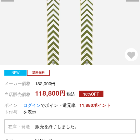
NEW
送料無料
メーカー価格
132,000
118,800
税込
当店販売価格
10%OFF
ポイン
ログイン
でポイント還元率
11,880
ト付与
を表示
在庫・発送
販売を終了しました。