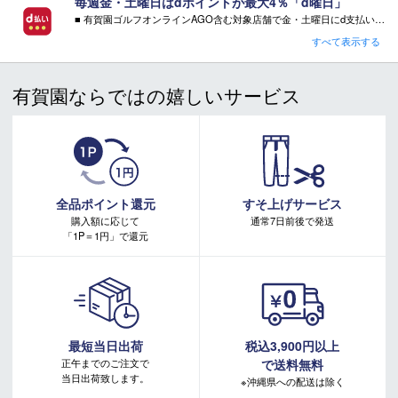
ん。
毎週金・土曜日はdポイントが最大4％「d曜日」
・特典をご希望の場合は、必ずページ内でご選択ください。
＊店頭在庫と共有をしております。タイミングにより完売す
■ 有賀園ゴルフオンラインAGO含む対象店舗で金・土曜日にd支払いをすると
・特典をご希望されない場合、その相当額の値引き・ご返金はございません。
さらに！AGOに会員登録（ログイン）すると決済方法に関わらず、会員ランクに応じて有賀園ポイントも還元
る場合がございます。
すべて表示する
キャンペーン対象品はコチラ
＊当WEBサイトにてビンディングを同時購入及びお持込みの
■ キャンペーン期間：毎週 金・土曜日 AM 0:00 - PM 23:59
場合、取付工賃は無料です。
有賀園ならではの嬉しいサービス
＊商品に質問などある場合は、ご購入前にショップまでお問
注意事項：
い合わせください。
・有賀園ゴルフ実店舗での開催はございません。
・有賀園ポイントの獲得には別途ログイン/新規登録が必要です。
・本特典は予告なく変更・中止させて頂く場合があります。
・本キャンペーンの特典を受ける場合、ドコモ専用ページでエントリーが必要です。
詳しくはこちらをご確認ください。
キャンペーンページ
全品ポイント還元
すそ上げサービス
購入額に応じて
通常7日前後で発送
「1P＝1円」で還元
最短当日出荷
税込3,900円以上
正午までのご注文で
で送料無料
当日出荷致します。
※沖縄県への配送は除く