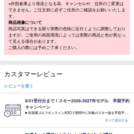
モデル
21425007
※外部倉庫より発送となる為、キャンセルや、住所のご変更は
できません。ご注文前に必ずご住所のご確認をお願いいたしま
LENGTH（cm）
167.2cm / 173.4cm / 179.3cm
す。
167.2cm（127-90-113mm）、
商品画像について
SIDECUT（mm）
173.4cm（128-90-114mm）、
商品写真はできる限り実際の色味に近付くように調整しており
179.3cm（129-90-115mm）
ますが、ご使用の画面環境によっては実際の商品と色が異なっ
て見える場合があります。
167.2cm（18m）、173.4cm（18m）、
ご購入の際には予めご了承ください。
RADIUS（m）
179.3cm（18m）
WEIGHT（1/2g）
1,750g
モデル年
2026-2027
カスタマーレビュー
レビューを書く
スキー 注意事項
8/31受付分まで！スキー2026-2027年モデル 早期予約
＊取扱商品は、日本正規品です。
キャンペーン
＊商品情報はディーラーカタログを基に表記しております。
■ 有賀園ゴルフオンラインAGOで期間中に対象のスキー板を早期予約頂いた方に有償オプションを無料サービス！
＊製造の時期により、デザインが商品画像と異なる場合がご
・特典 WAX FUTURE（ワックス・フューチャー）通常5往復×2SET【3,300円相当】
すべて表示する
ざいます。
※相当額として記載している有償オプション金額は当店の通常金額となります。
＊製造上におきる細かい傷・汚れは、不良品に該当はしませ
注意事項：