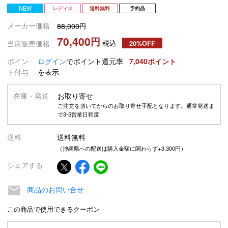
NEW
レディス
送料無料
予約品
メーカー価格
88,000
70,400
税込
当店販売価格
20%OFF
ポイン
ログイン
でポイント還元率
7,040
ト付与
を表示
在庫・発送
お取り寄せ
ご注文を頂いてからのお取り寄せ手配となります。通常発送ま
で3-5営業日程度
送料
送料無料
（沖縄県への配送は購入金額に関わらず+3,300円）
シェアする
商品のお問い合せ
この商品で使用できるクーポン