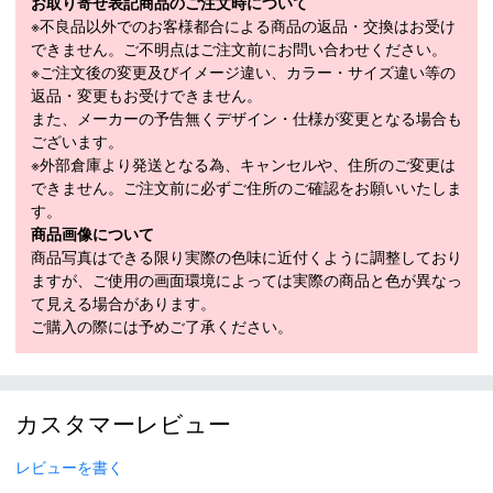
濡れた状態や寒い中でも足元を暖かく保ち、快適性を向上。
お取り寄せ表記商品のご注文時について
※不良品以外でのお客様都合による商品の返品・交換はお受け
SHELL : POLYURETHANE / CUFF : POLYURETHANE / EXTERNA
できません。ご不明点はご注文前にお問い合わせください。
L CANTING / STRAP: 40MM
※ご注文後の変更及びイメージ違い、カラー・サイズ違い等の
■
SPECIFICATION
返品・変更もお受けできません。
モデル
LBO2240
また、メーカーの予告無くデザイン・仕様が変更となる場合も
ございます。
22-22.5cm / 23-23.5cm / 24-24cm / 25-
LENGTH（cm）
※外部倉庫より発送となる為、キャンセルや、住所のご変更は
25.5cm / 26-26.5cm / 27-27.5cm
できません。ご注文前に必ずご住所のご確認をお願いいたしま
FLEX
95
す。
商品画像について
LAST（mm）
100mm
商品写真はできる限り実際の色味に近付くように調整しており
ブーツソール規
ますが、ご使用の画面環境によっては実際の商品と色が異なっ
GRIP WALK (ISO23223)
て見える場合があります。
格
ご購入の際には予めご了承ください。
シェル成型
無
インナー成型
有
モデル年
2026-2027
カスタマーレビュー
レビューを書く