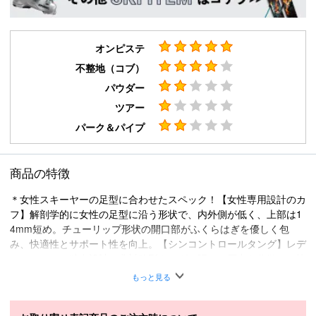
オンピステ
不整地（コブ）
パウダー
ツアー
パーク＆パイプ
商品の特徴
＊女性スキーヤーの足型に合わせたスペック！【女性専用設計のカ
フ】解剖学的に女性の足型に沿う形状で、内外側が低く、上部は1
4mm短め。チューリップ形状の開口部がふくらはぎを優しく包
み、快適性とサポート性を向上。【シンコントロールタング】レデ
ィースモデル独自設計の非対称型タング。脛への圧力を分散し、快
適性と操作性を両立。高い精度と反応性を保ちながら、最適なスキ
もっと見る
ーコントロールを実現。【THINSULATE】快適性と暖かさを高め
る断熱素材。【PRIMALOFT(R)】防寒性と断熱性のある素材で、