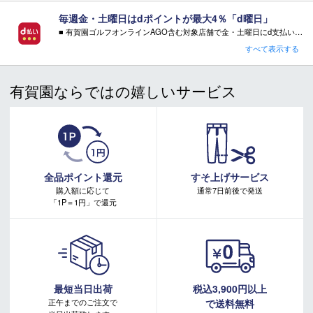
スキーブーツ 注意事項
毎週金・土曜日はdポイントが最大4％「d曜日」
＊取扱商品は、日本正規品です。
■ 有賀園ゴルフオンラインAGO含む対象店舗で金・土曜日にd支払いをすると
＊商品情報はディーラーカタログを基に表記しております。
さらに！AGOに会員登録（ログイン）すると決済方法に関わらず、会員ランクに応じて有賀園ポイントも還元
すべて表示する
＊製造の時期により、デザインが商品画像と異なる場合がご
■ キャンペーン期間：毎週 金・土曜日 AM 0:00 - PM 23:59
ざいます。
＊製造上におきる細かい傷・汚れは、不良品に該当はしませ
有賀園ならではの嬉しいサービス
ん。
注意事項：
・有賀園ゴルフ実店舗での開催はございません。
＊店頭在庫と共有をしております。タイミングにより完売す
・有賀園ポイントの獲得には別途ログイン/新規登録が必要です。
る場合がございます。
・本特典は予告なく変更・中止させて頂く場合があります。
＊シェル・インナー成型は実店舗の作業となります。工賃は
・本キャンペーンの特典を受ける場合、ドコモ専用ページでエントリーが必要です。
詳しくはこちらをご確認ください。
無料です。
キャンペーンページ
＊商品に質問などある場合は、ご購入前にショップまでお問
全品ポイント還元
すそ上げサービス
い合わせください。
購入額に応じて
通常7日前後で発送
「1P＝1円」で還元
最短当日出荷
税込3,900円以上
正午までのご注文で
で送料無料