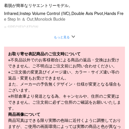
着脱が簡単なリヤエントリーモデル。
Infrared,Instep Volume Control (IVC),Double Axis Pivot,Hands Fre
e Step In ＆ Out,Monolock Buckle
■
SPECIFICATION
モデル
050K18012T5
もっと見る
24cm / 24.5cm / 25cm / 25.5cm / 26cm /
LENGTH（cm）
26.5cm / 27cm / 27.5cm / 28cm / 28.5cm /
お取り寄せ表記商品のご注文時について
29cm / 29.5cm / 30cm / 30.5cm / 31cm
※不良品以外でのお客様都合による商品の返品・交換はお受け
WEIGHT（1/2g）
1750g
できません。ご不明点はご注文前にお問い合わせください。
※ご注文後の変更及びイメージ違い、カラー・サイズ違い等の
FLEX
100
返品・変更もお受けできません。
また、メーカーの予告無くデザイン・仕様が変更となる場合も
LAST（mm）
102mm
ございます。
ブーツソール規格
アルペン規格 (ISO5355)
※外部倉庫より発送となる為、キャンセルや、住所のご変更は
できません。ご注文前に必ずご住所のご確認をお願いいたしま
シェル成型
無
す。
インナー成型
有
商品画像について
商品写真はできる限り実際の色味に近付くように調整しており
モデル年
2026-2027
ますが、ご使用の画面環境によっては実際の商品と色が異なっ