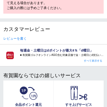
て見える場合があります。
ご購入の際には予めご了承ください。
スキーブーツ 注意事項
＊取扱商品は、日本正規品です。
＊商品情報はディーラーカタログを基に表記しております。
カスタマーレビュー
＊製造の時期により、デザインが商品画像と異なる場合がご
ざいます。
レビューを書く
＊製造上におきる細かい傷・汚れは、不良品に該当はしませ
ん。
＊店頭在庫と共有をしております。タイミングにより完売す
毎週金・土曜日はdポイントが最大4％「d曜日」
る場合がございます。
■ 有賀園ゴルフオンラインAGO含む対象店舗で金・土曜日にd支払いをすると
さらに！AGOに会員登録（ログイン）すると決済方法に関わらず、会員ランクに応じて有賀園ポイントも還元
＊シェル・インナー成型は実店舗の作業となります。工賃は
すべて表示する
無料です。
■ キャンペーン期間：毎週 金・土曜日 AM 0:00 - PM 23:59
＊商品に質問などある場合は、ご購入前にショップまでお問
有賀園ならではの嬉しいサービス
い合わせください。
注意事項：
・有賀園ゴルフ実店舗での開催はございません。
・有賀園ポイントの獲得には別途ログイン/新規登録が必要です。
・本特典は予告なく変更・中止させて頂く場合があります。
・本キャンペーンの特典を受ける場合、ドコモ専用ページでエントリーが必要です。
詳しくはこちらをご確認ください。
キャンペーンページ
全品ポイント還元
すそ上げサービス