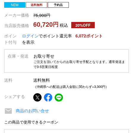
NEW
送料無料
予約品
メーカー価格
75,900
60,720
税込
当店販売価格
20%OFF
ポイン
ログイン
でポイント還元率
6,072
ト付与
を表示
在庫・発送
お取り寄せ
ご注文を頂いてからのお取り寄せ手配となります。通常発送ま
で3-5営業日程度
送料
送料無料
（沖縄県への配送は購入金額に関わらず+3,300円）
シェアする
商品のお問い合せ
この商品で使用できるクーポン