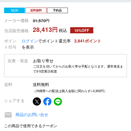
NEW
送料無料
予約品
メーカー価格
31,570
28,413
税込
当店販売価格
10%OFF
ポイン
ログイン
でポイント還元率
2,841
ト付与
を表示
在庫・発送
お取り寄せ
ご注文を頂いてからのお取り寄せ手配となります。通常発送ま
で3-5営業日程度
送料
送料無料
（沖縄県への配送は購入金額に関わらず+3,300円）
シェアする
商品のお問い合せ
この商品で使用できるクーポン