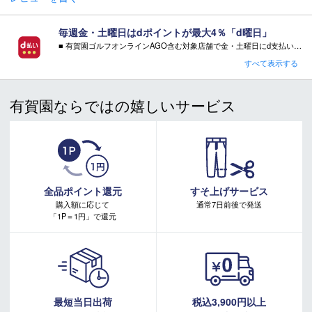
毎週金・土曜日はdポイントが最大4％「d曜日」
■ 有賀園ゴルフオンラインAGO含む対象店舗で金・土曜日にd支払いをすると
さらに！AGOに会員登録（ログイン）すると決済方法に関わらず、会員ランクに応じて有賀園ポイントも還元
すべて表示する
■ キャンペーン期間：毎週 金・土曜日 AM 0:00 - PM 23:59
有賀園ならではの嬉しいサービス
注意事項：
・有賀園ゴルフ実店舗での開催はございません。
・有賀園ポイントの獲得には別途ログイン/新規登録が必要です。
・本特典は予告なく変更・中止させて頂く場合があります。
・本キャンペーンの特典を受ける場合、ドコモ専用ページでエントリーが必要です。
詳しくはこちらをご確認ください。
キャンペーンページ
全品ポイント還元
すそ上げサービス
購入額に応じて
通常7日前後で発送
「1P＝1円」で還元
最短当日出荷
税込3,900円以上