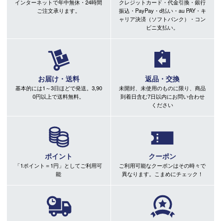
インターネットで年中無休・24時間
クレジットカード・代金引換・銀行
ご注文承ります。
振込・PayPay・d払い・au PAY・キ
ャリア決済（ソフトバンク）・コン
ビニ支払い。
お届け・送料
返品・交換
基本的には1～3日ほどで発送。3,90
未開封、未使用のものに限り、商品
0円以上で送料無料。
到着日含む7日以内にお問い合わせ
ください
ポイント
クーポン
「1ポイント＝1円」としてご利用可
ご利用可能なクーポンはその時々で
能
異なります。こまめにチェック！