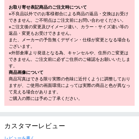
■
SPECIFICATION
お取り寄せ表記商品のご注文時について
モデル
OO7070-K2
※不良品以外でのお客様都合による商品の返品・交換はお受け
できません。ご不明点はご注文前にお問い合わせください。
LENGTH（cm）
L
※ご注文後の変更及びイメージ違い、カラー・サイズ違い等の
返品・変更もお受けできません。
モデル年
2026-2027
また、メーカーの予告無くデザイン・仕様が変更となる場合も
ございます。
※外部倉庫より発送となる為、キャンセルや、住所のご変更は
その他
できません。ご注文前に必ずご住所のご確認をお願いいたしま
す。
＊取扱商品は、日本正規品です。
商品画像について
＊商品情報はディーラーカタログを基に表記しております。
商品写真はできる限り実際の色味に近付くように調整しており
＊製造の時期により、デザインが商品画像と異なる場合がご
ますが、ご使用の画面環境によっては実際の商品と色が異なっ
ざいます。
て見える場合があります。
＊製造上におきる細かい傷・汚れは、不良品に該当はしませ
ご購入の際には予めご了承ください。
ん。
＊店頭在庫と共有をしております。タイミングにより完売す
る場合がございます。
＊商品に質問などある場合は、ご購入前にショップまでお問
カスタマーレビュー
い合わせください。
レビューを書く