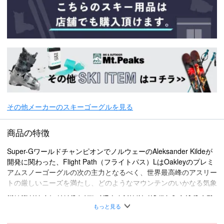
その他メーカーのスキーゴーグルを見る
商品の特徴
Super-GワールドチャンピオンでノルウェーのAleksander Kildeが
開発に関わった、Flight Path（フライトパス）LはOakleyのプレミ
アムスノーゴーグルの次の主力となるべく、世界最高峰のアスリー
トの厳しいニーズを満たし、どのようなマウンテンのいかなる気象
条件にもびくともしません。 XLサイズがあらゆるアングルまで最
善の視界を適え、最新Ridgelock‐リッジロックEVレンズ構造が上
もっと見る
方視野を広げるため、アグレッシブなスキーポジションをとっても