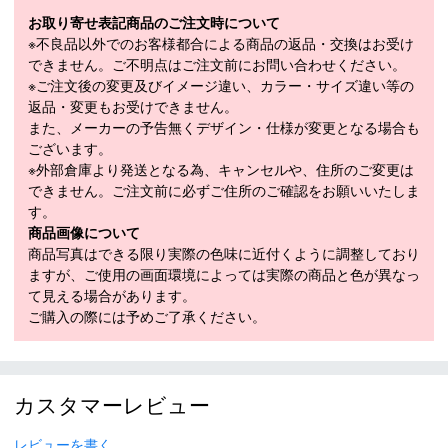
視界を遮りません。
お取り寄せ表記商品のご注文時について
FACTORY PILOT COLLECTION
※不良品以外でのお客様都合による商品の返品・交換はお受け
・ 可視光線透過率: 13％
できません。ご不明点はご注文前にお問い合わせください。
・ 日照状況: 晴れのち曇り
※ご注文後の変更及びイメージ違い、カラー・サイズ違い等の
■
SPECIFICATION
返品・変更もお受けできません。
モデル
OO711007
また、メーカーの予告無くデザイン・仕様が変更となる場合も
ございます。
モデル年
2026-2027
※外部倉庫より発送となる為、キャンセルや、住所のご変更は
できません。ご注文前に必ずご住所のご確認をお願いいたしま
す。
商品画像について
その他
商品写真はできる限り実際の色味に近付くように調整しており
＊取扱商品は、日本正規品です。
ますが、ご使用の画面環境によっては実際の商品と色が異なっ
＊商品情報はディーラーカタログを基に表記しております。
て見える場合があります。
＊製造の時期により、デザインが商品画像と異なる場合がご
ご購入の際には予めご了承ください。
ざいます。
＊製造上におきる細かい傷
・ 汚れは、不良品に該当はしません。
＊店頭在庫と共有をしております。タイミングにより完売す
カスタマーレビュー
る場合がございます。
＊商品に質問などある場合は、ご購入前にショップまでお問
レビューを書く