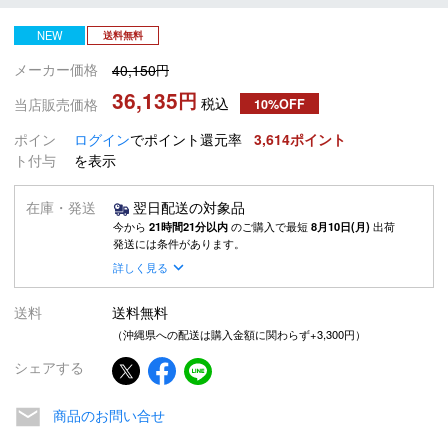
NEW
送料無料
メーカー価格
40,150
36,135
税込
当店販売価格
10%OFF
ポイン
ログイン
でポイント還元率
3,614
ト付与
を表示
在庫・発送
翌日配送の対象品
今から
21時間21分以内
のご購入で最短
8月10日(月)
出荷
発送には条件があります。
詳しく見る
送料
送料無料
（沖縄県への配送は購入金額に関わらず+3,300円）
シェアする
商品のお問い合せ