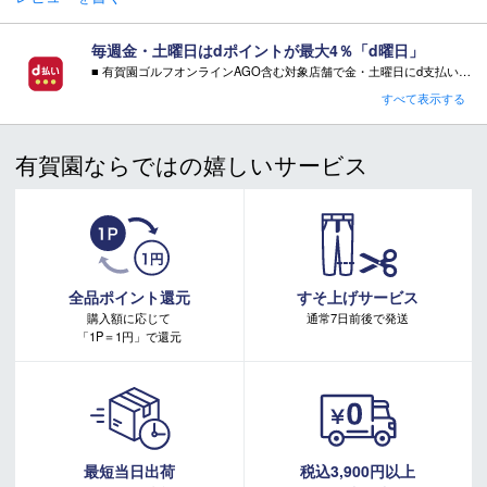
い合わせください。
毎週金・土曜日はdポイントが最大4％「d曜日」
■ 有賀園ゴルフオンラインAGO含む対象店舗で金・土曜日にd支払いをすると
さらに！AGOに会員登録（ログイン）すると決済方法に関わらず、会員ランクに応じて有賀園ポイントも還元
すべて表示する
■ キャンペーン期間：毎週 金・土曜日 AM 0:00 - PM 23:59
有賀園ならではの嬉しいサービス
注意事項：
・有賀園ゴルフ実店舗での開催はございません。
・有賀園ポイントの獲得には別途ログイン/新規登録が必要です。
・本特典は予告なく変更・中止させて頂く場合があります。
・本キャンペーンの特典を受ける場合、ドコモ専用ページでエントリーが必要です。
詳しくはこちらをご確認ください。
キャンペーンページ
全品ポイント還元
すそ上げサービス
購入額に応じて
通常7日前後で発送
「1P＝1円」で還元
最短当日出荷
税込3,900円以上