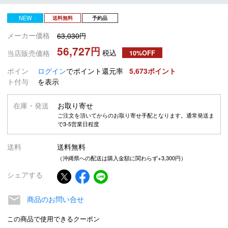
NEW
送料無料
予約品
メーカー価格
63,030
56,727
税込
当店販売価格
10%OFF
ポイン
ログイン
でポイント還元率
5,673
ト付与
を表示
在庫・発送
お取り寄せ
ご注文を頂いてからのお取り寄せ手配となります。通常発送ま
で3-5営業日程度
送料
送料無料
（沖縄県への配送は購入金額に関わらず+3,300円）
シェアする
商品のお問い合せ
この商品で使用できるクーポン