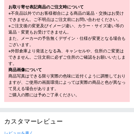
国のスノーコンディションでテスト済み。 オークリーの全てのス
お取り寄せ表記商品のご注文時について
ノーゴーグルは、曇り止め搭載。シングルレンズモデルのみ、より
※不良品以外でのお客様都合による商品の返品・交換はお受け
高い質の成分を使用。 日本人のフェイスシェイプに合ったアジア
できません。ご不明点はご注文前にお問い合わせください。
ンフィットモデル。 オークリー独自のレンズ交換システムを採
※ご注文後の変更及びイメージ違い、カラー・サイズ違い等の
用。フレームの両サイドに配置されたSWITCHLOCKを下げ、ロッ
返品・変更もお受けできません。
クを外せば素早く簡単に別のレンズに交換が可能。 レンズをフレ
また、メーカーの予告無くデザイン・仕様が変更となる場合も
ームに磁気的に接続・固定。素早く、簡単にレンズ交換が可能。
ございます。
■
SPECIFICATION
※外部倉庫より発送となる為、キャンセルや、住所のご変更は
モデル
OO7142A-13
できません。ご注文前に必ずご住所のご確認をお願いいたしま
す。
LENGTH（cm）
M
商品画像について
商品写真はできる限り実際の色味に近付くように調整しており
モデル年
2026-2027
ますが、ご使用の画面環境によっては実際の商品と色が異なっ
て見える場合があります。
ご購入の際には予めご了承ください。
その他
＊取扱商品は、日本正規品です。
＊商品情報はディーラーカタログを基に表記しております。
カスタマーレビュー
＊製造の時期により、デザインが商品画像と異なる場合がご
ざいます。
レビューを書く