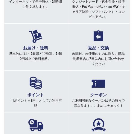
インターネットで年中無休・24時間
クレジットカード・代金引換・銀行
ご注文承ります。
振込・PayPay・d払い・au PAY・キ
ャリア決済（ソフトバンク）・コン
ビニ支払い。
お届け・送料
返品・交換
基本的には1～3日ほどで発送。3,90
未開封、未使用のものに限り、商品
0円以上で送料無料。
到着日含む7日以内にお問い合わせ
ください
ポイント
クーポン
「1ポイント＝1円」としてご利用可
ご利用可能なクーポンはその時々で
能
異なります。こまめにチェック！