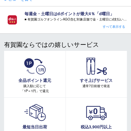
＊製造上におきる細かい傷・汚れは、不良品に該当はしませ
ん。
＊店頭在庫と共有をしております。タイミングにより完売す
毎週金・土曜日はdポイントが最大4％「d曜日」
る場合がございます。
■ 有賀園ゴルフオンラインAGO含む対象店舗で金・土曜日にd支払いをすると
さらに！AGOに会員登録（ログイン）すると決済方法に関わらず、会員ランクに応じて有賀園ポイントも還元
＊商品に質問などある場合は、ご購入前にショップまでお問
すべて表示する
い合わせください。
■ キャンペーン期間：毎週 金・土曜日 AM 0:00 - PM 23:59
有賀園ならではの嬉しいサービス
注意事項：
・有賀園ゴルフ実店舗での開催はございません。
・有賀園ポイントの獲得には別途ログイン/新規登録が必要です。
・本特典は予告なく変更・中止させて頂く場合があります。
・本キャンペーンの特典を受ける場合、ドコモ専用ページでエントリーが必要です。
詳しくはこちらをご確認ください。
キャンペーンページ
全品ポイント還元
すそ上げサービス
購入額に応じて
通常7日前後で発送
「1P＝1円」で還元
最短当日出荷
税込3,900円以上