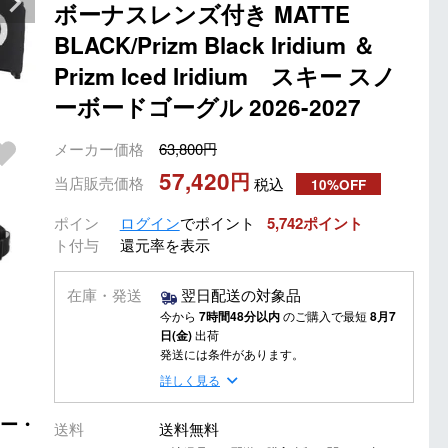
ボーナスレンズ付き MATTE
BLACK/Prizm Black Iridium ＆
Prizm Iced Iridium スキー スノ
ーボードゴーグル 2026-2027
メーカー価格
63,800
57,420
当店販売価格
税込
10%OFF
ポイン
ログイン
でポイント
5,742
ト付与
還元率を表示
在庫・発送
翌日配送の対象品
今から
7時間48分以内
のご購入で最短
8月7
日(金)
出荷
発送には条件があります。
詳しく見る
キー・
送料
送料無料