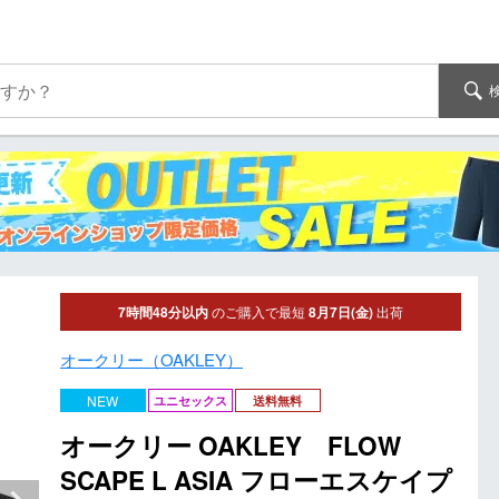
7時間48分以内
のご購入で最短
8月7日(金)
出荷
オークリー（OAKLEY）
NEW
ユニセックス
送料無料
オークリー OAKLEY FLOW
SCAPE L ASIA フローエスケイプ