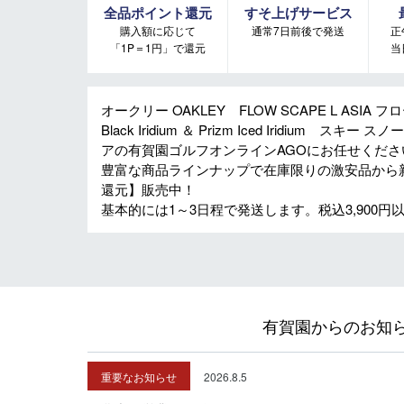
全品ポイント還元
すそ上げサービス
購入額に応じて
通常7日前後で発送
正
「1P＝1円」で還元
当
オークリー OAKLEY FLOW SCAPE L ASIA 
Black Iridium ＆ Prizm Iced Iridiu
アの有賀園ゴルフオンラインAGOにお任せくださ
豊富な商品ラインナップで在庫限りの激安品から
還元】販売中！
基本的には1～3日程で発送します。税込3,900
有賀園からのお知
重要なお知らせ
2026.8.5