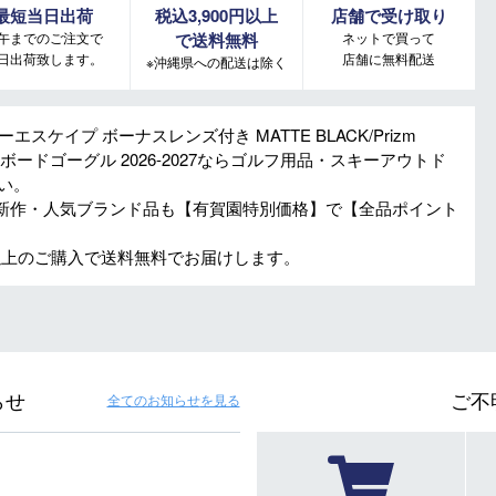
最短当日出荷
税込3,900円以上
店舗で受け取り
午までのご注文で
で送料無料
ネットで買って
日出荷致します。
店舗に無料配送
※沖縄県への配送は除く
フローエスケイプ ボーナスレンズ付き MATTE BLACK/Prizm
m スキー スノーボードゴーグル 2026-2027ならゴルフ用品・スキーアウトド
い。
新作・人気ブランド品も【有賀園特別価格】で【全品ポイント
円以上のご購入で送料無料でお届けします。
らせ
ご不
全てのお知らせ
を見る