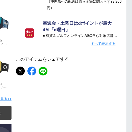
（沖縄県への配送は購入金額に関わらず+3,300
円）
毎週金・土曜日はdポイントが最大
4％「d曜日」
■ 有賀園ゴルフオンラインAGO含む対象店舗で金・土曜日にd支払いをすると
さらに！AGOに会員登録（ログイン）すると決済方法に関わらず、会員ランクに応じて有賀園ポイントも還元
EY）
すべて表示する
スノーボ
■ キャンペーン期間：毎週 金・土曜日 AM 0:00 - PM 23:59
このアイテムを
シェアする
注意事項：
・有賀園ゴルフ実店舗での開催はございません。
・有賀園ポイントの獲得には別途ログイン/新規登録が必要です。
・本特典は予告なく変更・中止させて頂く場合があります。
EY）
スノーボ
・本キャンペーンの特典を受ける場合、ドコモ専用ページでエントリーが必要です。
詳しくはこちらをご確認ください。
見る>>
キャンペーンページ
ら