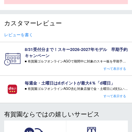
＊Technology : Wood Core / Titanal / Carbon / Micro Stone Finish
＊Edge Angle : 1°/ 88°
■
SPECIFICATION
カスタマーレビュー
モデル
S-PO-LTD-cmp12
レビューを書く
LENGTH（cm）
160cm / 165cm
160cm（118-65-102mm）、165cm（119-
8/31受付分まで！スキー2026-2027年モデル 早期予約
SIDECUT（mm）
65-103mm）
キャンペーン
■ 有賀園ゴルフオンラインAGOで期間中に対象のスキー板を早期予約頂いた方に有償オプションを無料サービス！
RADIUS（m）
160cm（11.9m）、165cm（12.5m）
・特典 WAX FUTURE（ワックス・フューチャー）通常5往復×2SET【3,300円相当】
すべて表示する
※相当額として記載している有償オプション金額は当店の通常金額となります。
WEIGHT（1/2g）
1,750g
注意事項：
アルペン規格 (ISO5355) GW (GRIP
毎週金・土曜日はdポイントが最大4％「d曜日」
ブーツソール規格
・特典をご希望の場合は、必ずページ内でご選択ください。
WALK)
■ 有賀園ゴルフオンラインAGO含む対象店舗で金・土曜日にd支払いをすると
・特典をご希望されない場合、その相当額の値引き・ご返金はございません。
さらに！AGOに会員登録（ログイン）すると決済方法に関わらず、会員ランクに応じて有賀園ポイントも還元
すべて表示する
セットビンディン
キャンペーン対象品はコチラ
■ キャンペーン期間：毎週 金・土曜日 AM 0:00 - PM 23:59
グ・解放値
2023-2024 XCOMP 12 (DIN：4-12)
（DIN）
有賀園ならではの嬉しいサービス
注意事項：
モデル年
2026-2027
・有賀園ゴルフ実店舗での開催はございません。
・有賀園ポイントの獲得には別途ログイン/新規登録が必要です。
・本特典は予告なく変更・中止させて頂く場合があります。