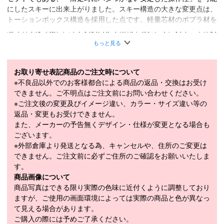
にしたスキーに出来上がりました。スキー構造の大きな変更点は、
トーションボックス構造を採用した点です。軽量芯材のポプラ材を
取り巻くように、バイアスのFRPで補強することで、スキー全体の
トーションを向上させ、セパレートのBMプレートとの相性も一段
もっと見る
と良くなりました。高速ターンや、アイスバーンでの滑走時の安定
感も抜群です。【24/25モデルからの変更点】＊テール幅の変更：
テール幅を1mm広げ、ターン後半の粘りを改善 ＊TOP形状の変
お取り寄せ表記商品のご注文時について
更：トップ部分のスイングウェイトを変更し、振動安定性を高めた
※不良品以外でのお客様都合による商品の返品・交換はお受け
＊有効エッジの変更：有効エッジを15mm延長し、回転性と直進性
できません。ご不明点はご注文前にお問い合わせください。
のバランスを調整 ＊FRPの変更：GFRPのトーションボックス構
※ご注文後の変更及びイメージ違い、カラー・サイズ違い等の
造を採用し、トーションを強化させ高速域での滑走性が向上 ＊WO
返品・変更もお受けできません。
OD厚み分布調整：BMロングプレートに適した厚みの分布を採用
また、メーカーの予告無くデザイン・仕様が変更となる場合も
＊コア材の変更：ポプラ材からよりハードで高弾性のあるアッシュ
ございます。
材を採用 ＊振動吸収材の追加：滑走面側に振動吸収材を追加し、
※外部倉庫より発送となる為、キャンセルや、住所のご変更は
ハードな条件での板のブレを抑制 ＊専用滑走面：エッジ際に滑走
できません。ご注文前に必ずご住所のご確認をお願いいたしま
性、耐久性に優れた高分子のグラファイトシンタードを採用し、中
す。
央部は滑走性に優れたシンタードを採用 ＊2023-2024 XCOMP 1
商品画像について
2：XCOMP 16と同等の基本性能を持ち軽量につくられたレースモ
商品写真はできる限り実際の色味に近付くように調整しており
デルはバランスのとれたオールラウンドな性能が魅力です。若いレ
ますが、ご使用の画面環境によっては実際の商品と色が異なっ
ーサーから女性、中高年レーサーにまで対応します。軽快な操作感
て見える場合があります。
が人気の定番モデル。
ご購入の際には予めご了承ください。