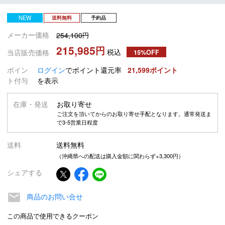
NEW
送料無料
予約品
メーカー価格
254,100
215,985
税込
当店販売価格
15%OFF
ポイン
ログイン
でポイント還元率
21,599
ト付与
を表示
在庫・発送
お取り寄せ
ご注文を頂いてからのお取り寄せ手配となります。通常発送ま
で3-5営業日程度
送料
送料無料
（沖縄県への配送は購入金額に関わらず+3,300円）
シェアする
商品のお問い合せ
この商品で使用できるクーポン