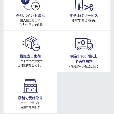
・本キャンペーンの特典を受ける場合、ドコモ専用ページでエントリーが必要です。
詳しくはこちらをご確認ください。
スキー 注意事項
キャンペーンページ
全品ポイント還元
すそ上げサービス
＊取扱商品は、日本正規品です。
購入額に応じて
通常7日前後で発送
＊商品情報はディーラーカタログを基に表記しております。
「1P＝1円」で還元
＊製造の時期により、デザインが商品画像と異なる場合がご
ざいます。
＊製造上におきる細かい傷・汚れは、不良品に該当はしませ
ん。
＊店頭在庫と共有をしております。タイミングにより完売す
る場合がございます。
最短当日出荷
税込3,900円以上
＊当WEBサイトにてビンディングを同時購入及びお持込みの
正午までのご注文で
で送料無料
場合、取付工賃は無料です。
当日出荷致します。
※沖縄県への配送は除く
＊商品に質問などある場合は、ご購入前にショップまでお問
い合わせください。
店舗で受け取り
ネットで買って
店舗に無料配送