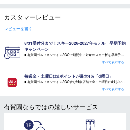
155cm（11.4m）、160cm（11.9m）、
RADIUS（m）
165cm（12.5m）
カスタマーレビュー
WEIGHT（1/2g）
1,600g
モデル年
2026-2027
レビューを書く
8/31受付分まで！スキー2026-2027年モデル 早期予約
スキー 注意事項
キャンペーン
■ 有賀園ゴルフオンラインAGOで期間中に対象のスキー板を早期予約頂いた方に有償オプションを無料サービス！
＊取扱商品は、日本正規品です。
・特典 WAX FUTURE（ワックス・フューチャー）通常5往復×2SET【3,300円相当】
すべて表示する
＊商品情報はディーラーカタログを基に表記しております。
※相当額として記載している有償オプション金額は当店の通常金額となります。
＊製造の時期により、デザインが商品画像と異なる場合がご
注意事項：
毎週金・土曜日はdポイントが最大4％「d曜日」
ざいます。
・特典をご希望の場合は、必ずページ内でご選択ください。
■ 有賀園ゴルフオンラインAGO含む対象店舗で金・土曜日にd支払いをすると
＊製造上におきる細かい傷・汚れは、不良品に該当はしませ
・特典をご希望されない場合、その相当額の値引き・ご返金はございません。
さらに！AGOに会員登録（ログイン）すると決済方法に関わらず、会員ランクに応じて有賀園ポイントも還元
ん。
すべて表示する
キャンペーン対象品はコチラ
＊店頭在庫と共有をしております。タイミングにより完売す
■ キャンペーン期間：毎週 金・土曜日 AM 0:00 - PM 23:59
る場合がございます。
有賀園ならではの嬉しいサービス
＊当WEBサイトにてビンディングを同時購入及びお持込みの
注意事項：
場合、取付工賃は無料です。
・有賀園ゴルフ実店舗での開催はございません。
・有賀園ポイントの獲得には別途ログイン/新規登録が必要です。
＊商品に質問などある場合は、ご購入前にショップまでお問
・本特典は予告なく変更・中止させて頂く場合があります。
い合わせください。
・本キャンペーンの特典を受ける場合、ドコモ専用ページでエントリーが必要です。