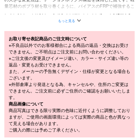
量芯材のポプラ材を取り巻くように、バイアスのFRPで補強するこ
とで、スキー全体のトーションを向上させ、セパレートのBMプレ
ートとの相性も一段と良くなりました。高速ターンや、アイスバー
もっと見る
ンでの滑走時の安定感も抜群です。【24/25モデルからの変更点】
＊テール幅の変更：テール幅を1mm広げ、ターン後半の粘りを改
善 ＊TOP形状の変更：トップ部分のスイングウェイトを変更し、
お取り寄せ表記商品のご注文時について
振動安定性を高めた ＊有効エッジの変更：有効エッジを15mm延
※不良品以外でのお客様都合による商品の返品・交換はお受け
長し、回転性と直進性のバランスを調整 ＊FRPの変更：GFRPの
できません。ご不明点はご注文前にお問い合わせください。
トーションボックス構造を採用し、トーションを強化させ高速域で
※ご注文後の変更及びイメージ違い、カラー・サイズ違い等の
の滑走性が向上 ＊WOOD厚み分布調整：BMセパレートプレート、
返品・変更もお受けできません。
FDTビンディングとの相性を考慮した厚みの分布
また、メーカーの予告無くデザイン・仕様が変更となる場合も
ございます。
＊Technology : Wood Core / Titanal / Carbon / Micro Stone Finish
※外部倉庫より発送となる為、キャンセルや、住所のご変更は
＊Edge Angle : 1°/ 88°
できません。ご注文前に必ずご住所のご確認をお願いいたしま
■
SPECIFICATION
す。
モデル
S-POTION
商品画像について
商品写真はできる限り実際の色味に近付くように調整しており
LENGTH（cm）
155cm / 160cm / 165cm
ますが、ご使用の画面環境によっては実際の商品と色が異なっ
て見える場合があります。
155cm（117-65-101mm）、160cm（118-
SIDECUT（mm）
ご購入の際には予めご了承ください。
65-102mm）、165cm（119-65-103mm）