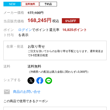
NEW
送料無料
予約品
メーカー価格
177,100
168,245
税込
当店販売価格
5%OFF
ポイン
ログイン
でポイント還元率
16,825
ト付与
を表示
在庫・発送
お取り寄せ
ご注文を頂いてからのお取り寄せ手配となります。通常発送ま
で3-5営業日程度
送料
送料無料
（沖縄県への配送は購入金額に関わらず+3,300円）
シェアする
商品のお問い合せ
この商品で使用できるクーポン