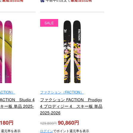
最短当日出荷
最短当日出荷
SALE
CTION）
ファクション（FACTION）
TION Studio 4
ファクション FACTION Prodigy
ー板 単品 2025-
4 プロディジー 4 スキー板 単品
2025-2026
,180
90,860
129,800
ト還元率を表示
ログイン
でポイント還元率を表示