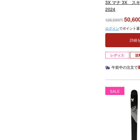
3X マナ 3X スキ
2024
50,60
126,500
ログイン
でポイント還
詳細
レディス
送
午前中の注文で
SALE