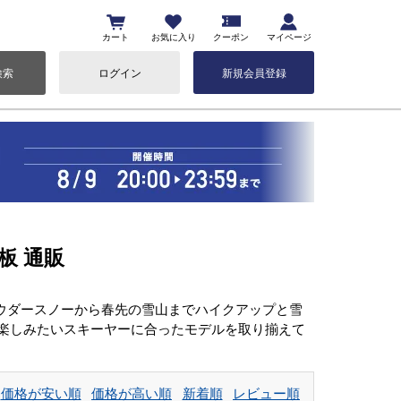
カート
お気に入り
クーポン
マイページ
検索
ログイン
新規会員登録
板 通販
なパウダースノーから春先の雪山までハイクアップと雪
楽しみたいスキーヤーに合ったモデルを取り揃えて
価格が安い順
価格が高い順
新着順
レビュー順