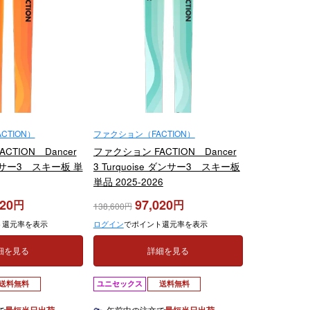
CTION）
ファクション（FACTION）
CTION Dancer
ファクション FACTION Dancer
ダンサー3 スキー板 単
3 Turquoise ダンサー3 スキー板
単品 2025-2026
020
97,020
138,600
ト還元率を表示
ログイン
でポイント還元率を表示
細を見る
詳細を見る
送料無料
ユニセックス
送料無料
で
午前中の注文で