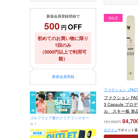
新規会員登録登録で
SALE
500
OFF
円
初めてのお買い物に限り
1回のみ
（5000円以上で利用可
能）
新規
会員登録
ファクション（FACT
ファクション FACT
3 Capsule プ
ル スキー板 単品 2
ゴルフウェア夏のクリアランスセー
84,70
121,000
ル！
ログイン
でポイント還