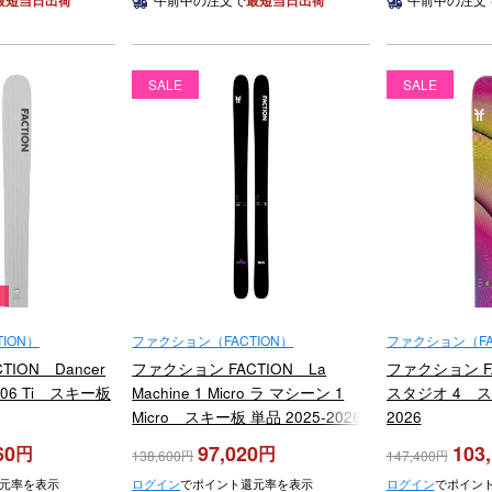
最短当日出荷
最短当日出荷
SALE
SALE
ION）
ファクション（FACTION）
ファクション（FA
ION Dancer
ファクション FACTION La
ファクション FAC
106 Ti スキー板
Machine 1 Micro ラ マシーン 1
スタジオ 4 スキ
Micro スキー板 単品 2025-2026
2026
60
97,020
103
138,600
147,400
元率を表示
ログイン
でポイント還元率を表示
ログイン
でポイン