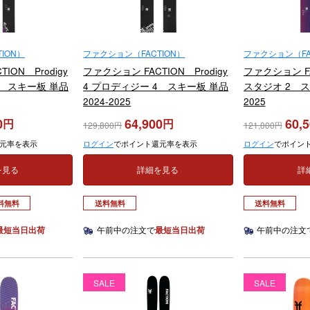
ION）
ファクション（FACTION）
ファクション（FA
ION Prodigy
ファクション FACTION Prodigy
ファクション FAC
3 スキー板 単品
4 プロディジー 4 スキー板 単品
スタジオ 2 スキ
2024-2025
2025
0
64,900
60,
129,800
121,000
元率を表示
ログイン
でポイント還元率を表示
ログイン
でポイン
を見る
詳細を見る
詳
料無料
送料無料
送料無料
最短当日出荷
午前中の注文で
最短当日出荷
午前中の注文
SALE
SALE