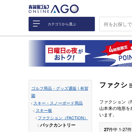
カテゴリから選ぶ
ファクショ
ゴルフ用品・グッズ通販 | 有賀
園
ファクション（
スキー・スノーボード用品
山本来の地形を
スキー板
います。
ファクション（FACTION）
バックカントリー
27
件中
1
-
27
件