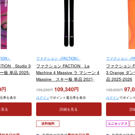
ION）
ファクション（FACTION）
ファクション（FA
ION Studio 3
ファクション FACTION La
ファクション FA
板 単品 2025-
Machine 4 Massive ラ マシーン 4
3 Orange 
Massive スキー板 単品 2025-
品 2025-2026
2026
0
109,340
97,
156,200
138,600
元率を表示
ログイン
でポイント還元率を表示
ログイン
でポイン
を見る
詳細を見る
詳
送料無料
ユニセックス
午前中の注文で
午前中の注文