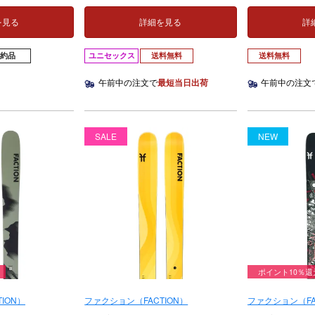
を見る
詳細を見る
詳
予約品
ユニセックス
送料無料
送料無料
午前中の注文で
最短当日出荷
午前中の注文
SALE
NEW
ポイント10％還
ION）
ファクション（FACTION）
ファクション（FA