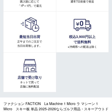
購入額に応じて
通常7日前後で発送
＊当WEBサイトにてビンディングを同時購入及びお持込みの
「1P＝1円」で還元
場合、取付工賃は無料です。
＊商品に質問などある場合は、ご購入前にショップまでお問
い合わせください。
最短当日出荷
税込3,900円以上
正午までのご注文で
で送料無料
当日出荷致します。
※沖縄県への配送は除く
店舗で受け取り
ネットで買って
店舗に無料配送
ファクション FACTION La Machine 1 Micro ラ マシーン 1
Micro スキー板 単品 2025-2026ならゴルフ用品・スキーアウトド