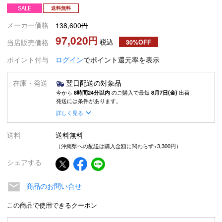
SALE
送料無料
メーカー価格
138,600
97,020
税込
当店販売価格
30%OFF
ポイント付与
ログイン
でポイント還元率を表示
在庫・発送
翌日配送の対象品
今から
8時間24分以内
のご購入で最短
8月7日(金)
出荷
発送には条件があります。
詳しく見る
送料
送料無料
（沖縄県への配送は購入金額に関わらず+3,300円）
シェアする
商品のお問い合せ
この商品で使用できるクーポン