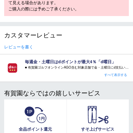
91-111mm）、170cm（120-91-111mm）、
て見える場合があります。
SIDECUT（mm）
177cm（120-91-111mm）、182cm（120-
ご購入の際には予めご了承ください。
91-111mm）
156cm（15m）、163cm（16m）、
RADIUS（m）
170cm（17m）、177cm（18m）、
カスタマーレビュー
182cm（19m）
WEIGHT（1/2g）
1,150g
レビューを書く
モデル年
2025-2026
毎週金・土曜日はdポイントが最大4％「d曜日」
■ 有賀園ゴルフオンラインAGO含む対象店舗で金・土曜日にd支払いをすると
さらに！AGOに会員登録（ログイン）すると決済方法に関わらず、会員ランクに応じて有賀園ポイントも還元
すべて表示する
スキー 注意事項
■ キャンペーン期間：毎週 金・土曜日 AM 0:00 - PM 23:59
＊取扱商品は、日本正規品です。
有賀園ならではの嬉しいサービス
＊商品情報はディーラーカタログを基に表記しております。
注意事項：
＊製造の時期により、デザインが商品画像と異なる場合がご
・有賀園ゴルフ実店舗での開催はございません。
ざいます。
・有賀園ポイントの獲得には別途ログイン/新規登録が必要です。
・本特典は予告なく変更・中止させて頂く場合があります。
＊製造上におきる細かい傷・汚れは、不良品に該当はしませ
・本キャンペーンの特典を受ける場合、ドコモ専用ページでエントリーが必要です。
ん。
詳しくはこちらをご確認ください。
＊店頭在庫と共有をしております。タイミングにより完売す
キャンペーンページ
全品ポイント還元
すそ上げサービス
る場合がございます。