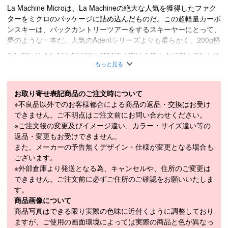
La Machine Microは、La Machineの絶大な人気を獲得したファク
ターをミクロのパッケージに詰め込んだものだ。この超軽量カーボ
ンスキーは、バックカントリーツアーをするスキーヤーにとって、
夢のような一本だ。人気のAgentシリーズよりも柔らかく、200g軽
いため、オフピステの地形を猫のように軽く素早く移動することが
できる。先進的なウルトラロッカー形状は、変化に富んだ雪質でも
もっと見る
浮き沈み、ピボット、ずらしの全てを容易にしている。再生可能エ
ネルギーを100％使用した、高い品質と耐久性を誇るオーストリア
製の構造を採用している。
お取り寄せ表記商品のご注文時について
※不良品以外でのお客様都合による商品の返品・交換はお受け
軽量パウローニアコア・フルカーボンレイヤー・エクステンディッ
できません。ご不明点はご注文前にお問い合わせください。
ドトップ・テールロッカー
※ご注文後の変更及びイメージ違い、カラー・サイズ違い等の
■
SPECIFICATION
返品・変更もお受けできません。
モデル
FCSKW2324-LAM1-ZZ
また、メーカーの予告無くデザイン・仕様が変更となる場合も
ございます。
LENGTH（cm）
156cm / 163cm / 170cm / 177cm / 182cm
※外部倉庫より発送となる為、キャンセルや、住所のご変更は
できません。ご注文前に必ずご住所のご確認をお願いいたしま
170cmの場合(Newschool):ドセンターより
メーカー推奨セン
す。
7cm後・(Progressive):ドセンターより8cm
ター
商品画像について
後・(Classic):ドセンターより10cm後
商品写真はできる限り実際の色味に近付くように調整しており
156cm（120-91-111mm）、163cm（120-
ますが、ご使用の画面環境によっては実際の商品と色が異なっ