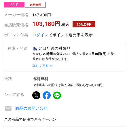
SALE
送料無料
メーカー価格
147,400
103,180
税込
当店販売価格
30%OFF
ポイント付与
ログイン
でポイント還元率を表示
在庫・発送
翌日配送の対象品
今から
20時間59分以内
のご購入で最短
8月10日(月)
出荷
発送には条件があります。
詳しく見る
送料
送料無料
（沖縄県への配送は購入金額に関わらず+3,300円）
シェアする
商品のお問い合せ
この商品で使用できるクーポン