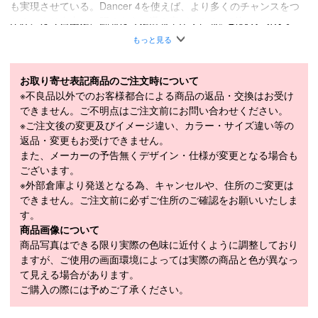
も実現させている。Dancer 4を使えば、より多くのチャンスをつ
かみ、より自由に、踊るように滑る事ができる。2枚のメタルシー
トが、重さを感じさせずに安定感をスキーにもたらした。再生可能
もっと見る
エネルギーを100%使用した、高い品質と耐久性を誇るオーストリ
ア製の構造を採用している。
お取り寄せ表記商品のご注文時について
軽量ポプラコア/XL 2.5 MMエッジ/デュアルスパンチタン/エリプテ
※不良品以外でのお客様都合による商品の返品・交換はお受け
ィカルサイドカット
できません。ご不明点はご注文前にお問い合わせください。
■
SPECIFICATION
※ご注文後の変更及びイメージ違い、カラー・サイズ違い等の
モデル
FCSKW25-DN4Z-ZZ
返品・変更もお受けできません。
また、メーカーの予告無くデザイン・仕様が変更となる場合も
LENGTH（cm）
179cm / 185cm / 191cm
ございます。
※外部倉庫より発送となる為、キャンセルや、住所のご変更は
SIDECUT（mm）
141-116-131mm
できません。ご注文前に必ずご住所のご確認をお願いいたしま
RADIUS（m）
23m(185cm）
す。
商品画像について
WEIGHT（1/2g）
2,170g(185cm)
商品写真はできる限り実際の色味に近付くように調整しており
モデル年
2025-2026
ますが、ご使用の画面環境によっては実際の商品と色が異なっ
て見える場合があります。
ご購入の際には予めご了承ください。
スキー 注意事項