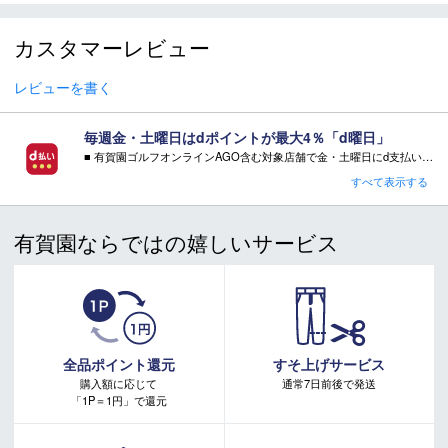
＊取扱商品は、日本正規品です。
カスタマーレビュー
＊商品情報はディーラーカタログを基に表記しております。
＊製造の時期により、デザインが商品画像と異なる場合がご
ざいます。
レビューを書く
＊製造上におきる細かい傷・汚れは、不良品に該当はしませ
ん。
毎週金・土曜日はdポイントが最大4％「d曜日」
＊店頭在庫と共有をしております。タイミングにより完売す
■ 有賀園ゴルフオンラインAGO含む対象店舗で金・土曜日にd支払いをすると
る場合がございます。
さらに！AGOに会員登録（ログイン）すると決済方法に関わらず、会員ランクに応じて有賀園ポイントも還元
すべて表示する
＊当WEBサイトにてビンディングを同時購入及びお持込みの
■ キャンペーン期間：毎週 金・土曜日 AM 0:00 - PM 23:59
場合、取付工賃は無料です。
＊商品に質問などある場合は、ご購入前にショップまでお問
有賀園ならではの嬉しいサービス
い合わせください。
注意事項：
・有賀園ゴルフ実店舗での開催はございません。
・有賀園ポイントの獲得には別途ログイン/新規登録が必要です。
・本特典は予告なく変更・中止させて頂く場合があります。
・本キャンペーンの特典を受ける場合、ドコモ専用ページでエントリーが必要です。
詳しくはこちらをご確認ください。
キャンペーンページ
全品ポイント還元
すそ上げサービス
購入額に応じて
通常7日前後で発送
「1P＝1円」で還元