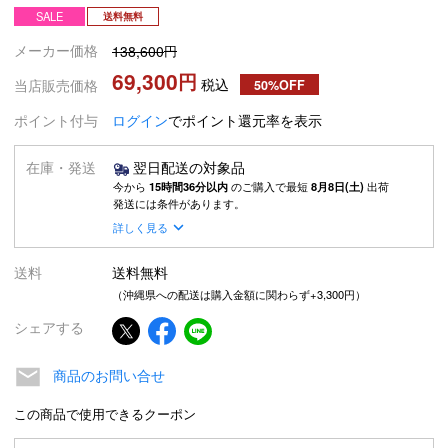
SALE
送料無料
メーカー価格
138,600
69,300
税込
当店販売価格
50%OFF
ポイント付与
ログイン
でポイント還元率を表示
在庫・発送
翌日配送の対象品
今から
15時間36分以内
のご購入で最短
8月8日(土)
出荷
発送には条件があります。
詳しく見る
送料
送料無料
（沖縄県への配送は購入金額に関わらず+3,300円）
シェアする
商品のお問い合せ
この商品で使用できるクーポン