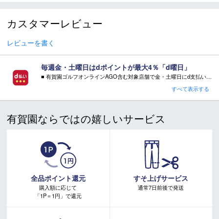
＊商品情報はディーラーカタログを基に表記しております。
＊製造の時期により、デザインが商品画像と異なる場合がご
カスタマーレビュー
ざいます。
＊製造上におきる細かい傷・汚れは、不良品に該当はしませ
ん。
レビューを書く
＊店頭在庫と共有をしております。タイミングにより完売す
る場合がございます。
毎週金・土曜日はdポイントが最大4％「d曜日」
＊当WEBサイトにてビンディングを同時購入及びお持込みの
■ 有賀園ゴルフオンラインAGO含む対象店舗で金・土曜日にd支払いをすると
場合、取付工賃は無料です。
さらに！AGOに会員登録（ログイン）すると決済方法に関わらず、会員ランクに応じて有賀園ポイントも還元
すべて表示する
＊商品に質問などある場合は、ご購入前にショップまでお問
■ キャンペーン期間：毎週 金・土曜日 AM 0:00 - PM 23:59
い合わせください。
有賀園ならではの嬉しいサービス
注意事項：
・有賀園ゴルフ実店舗での開催はございません。
・有賀園ポイントの獲得には別途ログイン/新規登録が必要です。
・本特典は予告なく変更・中止させて頂く場合があります。
・本キャンペーンの特典を受ける場合、ドコモ専用ページでエントリーが必要です。
詳しくはこちらをご確認ください。
キャンペーンページ
全品ポイント還元
すそ上げサービス
購入額に応じて
通常7日前後で発送
「1P＝1円」で還元