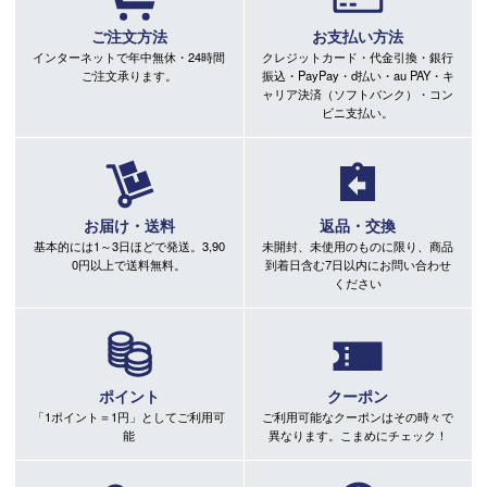
ご注文方法
お支払い方法
インターネットで年中無休・24時間
クレジットカード・代金引換・銀行
ご注文承ります。
振込・PayPay・d払い・au PAY・キ
ャリア決済（ソフトバンク）・コン
ビニ支払い。
お届け・送料
返品・交換
基本的には1～3日ほどで発送。3,90
未開封、未使用のものに限り、商品
0円以上で送料無料。
到着日含む7日以内にお問い合わせ
ください
ポイント
クーポン
「1ポイント＝1円」としてご利用可
ご利用可能なクーポンはその時々で
能
異なります。こまめにチェック！