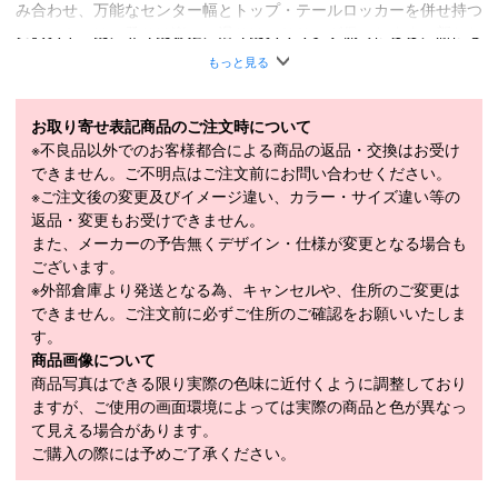
み合わせ、万能なセンター幅とトップ・テールロッカーを併せ持つ
このスキーは、登りは楽に、滑りはスリリング保ったまま、新たな
可能性を求めて未知なる山へ冒険できる一台だ。
もっと見る
軽量カルバコア/フルカーボンウィーブ/XL 2.5 MMエッジ/エリプテ
ィカルサイドカット
お取り寄せ表記商品のご注文時について
■
SPECIFICATION
※不良品以外でのお客様都合による商品の返品・交換はお受け
モデル
FCSKW24-AG2X-ZZ
できません。ご不明点はご注文前にお問い合わせください。
※ご注文後の変更及びイメージ違い、カラー・サイズ違い等の
LENGTH（cm）
155cm / 163cm / 171cm
返品・変更もお受けできません。
また、メーカーの予告無くデザイン・仕様が変更となる場合も
SIDECUT（mm）
127-96-117mm
ございます。
RADIUS（m）
15m(163cm)
※外部倉庫より発送となる為、キャンセルや、住所のご変更は
できません。ご注文前に必ずご住所のご確認をお願いいたしま
WEIGHT（1/2g）
1,330g(163cm)
す。
モデル年
2024-2025
商品画像について
商品写真はできる限り実際の色味に近付くように調整しており
ますが、ご使用の画面環境によっては実際の商品と色が異なっ
て見える場合があります。
スキー 注意事項
ご購入の際には予めご了承ください。
＊取扱商品は、日本正規品です。