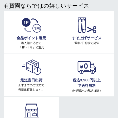
有賀園ならではの嬉しいサービス
注意事項：
・有賀園ゴルフ実店舗での開催はございません。
・有賀園ポイントの獲得には別途ログイン/新規登録が必要です。
・本特典は予告なく変更・中止させて頂く場合があります。
・本キャンペーンの特典を受ける場合、ドコモ専用ページでエントリーが必要です。
詳しくはこちらをご確認ください。
キャンペーンページ
全品ポイント還元
すそ上げサービス
購入額に応じて
通常7日前後で発送
「1P＝1円」で還元
最短当日出荷
税込3,900円以上
正午までのご注文で
で送料無料
当日出荷致します。
※沖縄県への配送は除く