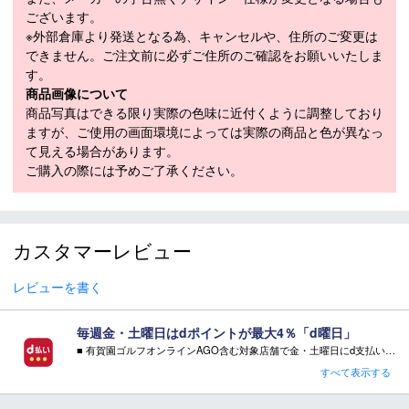
＊商品情報はディーラーカタログを基に表記しております。
ございます。
＊製造の時期により、デザインが商品画像と異なる場合がご
※外部倉庫より発送となる為、キャンセルや、住所のご変更は
ざいます。
できません。ご注文前に必ずご住所のご確認をお願いいたしま
＊製造上におきる細かい傷・汚れは、不良品に該当はしませ
す。
ん。
商品画像について
＊店頭在庫と共有をしております。タイミングにより完売す
商品写真はできる限り実際の色味に近付くように調整しており
る場合がございます。
ますが、ご使用の画面環境によっては実際の商品と色が異なっ
＊商品に質問などある場合は、ご購入前にショップまでお問
て見える場合があります。
い合わせください。
ご購入の際には予めご了承ください。
カスタマーレビュー
レビューを書く
毎週金・土曜日はdポイントが最大4％「d曜日」
■ 有賀園ゴルフオンラインAGO含む対象店舗で金・土曜日にd支払いをすると
さらに！AGOに会員登録（ログイン）すると決済方法に関わらず、会員ランクに応じて有賀園ポイントも還元
すべて表示する
■ キャンペーン期間：毎週 金・土曜日 AM 0:00 - PM 23:59