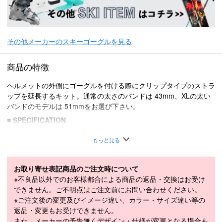
その他メーカーのスキーゴーグルを見る
商品の特徴
ヘルメットの外側にゴーグルを付ける際にクリップタイプのストラ
ップを延長するキット。通常の太さのバンドは 43mm、XLの太い
バンドのモデルは 51mmをお選び下さい。
■
SPECIFICATION
モデル
010240091
もっと見る
LENGTH（cm）
L/51mm
モデル年
2023-2024
お取り寄せ表記商品のご注文時について
※不良品以外でのお客様都合による商品の返品・交換はお受け
できません。ご不明点はご注文前にお問い合わせください。
※ご注文後の変更及びイメージ違い、カラー・サイズ違い等の
その他
返品・変更もお受けできません。
＊取扱商品は、日本正規品です。
また、メーカーの予告無くデザイン・仕様が変更となる場合も