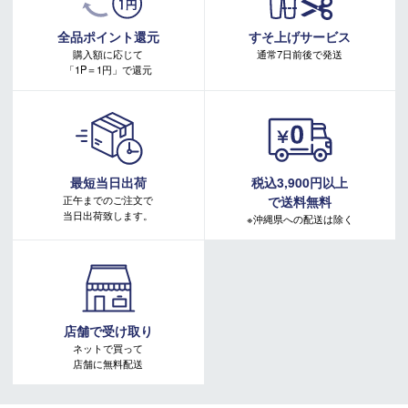
詳しくはこちらをご確認ください。
＊取扱商品は、日本正規品です。
キャンペーンページ
＊商品情報はディーラーカタログを基に表記しております。
全品ポイント還元
すそ上げサービス
＊製造の時期により、デザインが商品画像と異なる場合がご
購入額に応じて
通常7日前後で発送
ざいます。
「1P＝1円」で還元
＊製造上におきる細かい傷・汚れは、不良品に該当はしませ
ん。
＊店頭在庫と共有をしております。タイミングにより完売す
る場合がございます。
＊商品に質問などある場合は、ご購入前にショップまでお問
最短当日出荷
税込3,900円以上
い合わせください。
正午までのご注文で
で送料無料
当日出荷致します。
※沖縄県への配送は除く
店舗で受け取り
ネットで買って
店舗に無料配送