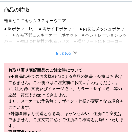
商品の特徴
軽量なユニセックススキーウエア
● 胸ポケット1つ ● 両サイドポケット ● 内側にメッシュポケッ
ト ● 左袖下部にスキーカードポケット ● ベンチレーションジッ
パー ● 袖口に伸縮性のあるカフス ● 裾とフードにドローコー
ド ● 固定式スノーゲイター
もっと見る
■
SPECIFICATION
モデル
7516925
お取り寄せ表記商品のご注文時について
生地構造：100% フルダルナイロンタスロン
※不良品以外でのお客様都合による商品の返品・交換はお受け
オックスフォード（リサイクル素材51%使
できません。ご不明点はご注文前にお問い合わせください。
用） 加工：PFCフリーDWR（耐久撥水加
※ご注文後の変更及びイメージ違い、カラー・サイズ違い等の
素材
工） 中綿：ALTOウールパッド（ウール
返品・変更もお受けできません。
30%、リサイクルポリエステル70%、
また、メーカーの予告無くデザイン・仕様が変更となる場合も
60g） メンブレン：Tritech 15K/15K
ございます。
※外部倉庫より発送となる為、キャンセルや、住所のご変更は
カラー
Purple Ash
できません。ご注文前に必ずご住所のご確認をお願いいたしま
XS：胸囲 88cm ウエスト 76cm ヒップ 92cm
す。
股下 81cm 袖丈 59cm
商品画像について