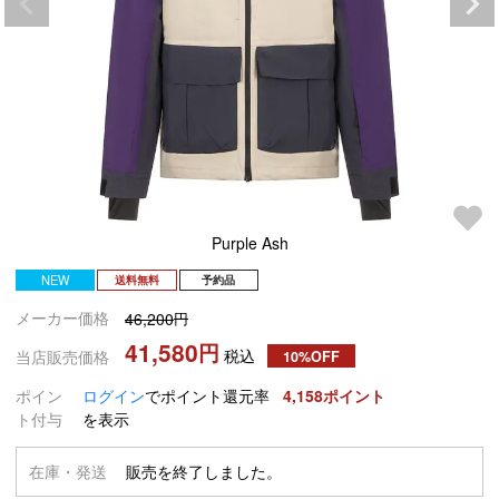
Purple Ash
NEW
送料無料
予約品
メーカー価格
46,200
41,580
税込
当店販売価格
10%OFF
ポイン
ログイン
でポイント還元率
4,158
ト付与
を表示
在庫・発送
販売を終了しました。