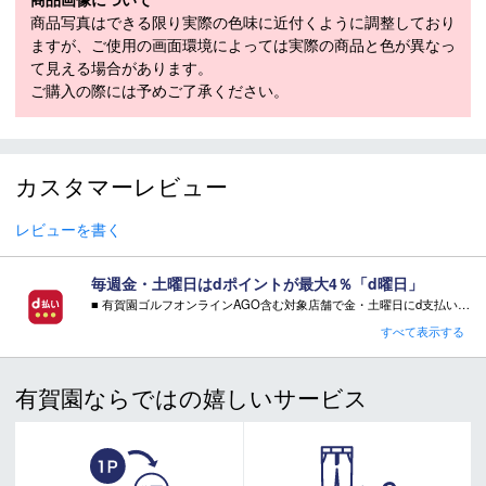
S：胸囲 94cm ウエスト 82cm ヒップ 96cm
商品写真はできる限り実際の色味に近付くように調整しており
メーカー公表サ
股下 82cm 袖丈 61cm
ますが、ご使用の画面環境によっては実際の商品と色が異なっ
イズまたは実寸
M：胸囲 100cm ウエスト 88cm ヒップ
て見える場合があります。
サイズ（cm）
102cm 股下 83cm 袖丈 63cm
ご購入の際には予めご了承ください。
L：胸囲 106cm ウエスト 94cm ヒップ
108cm 股下 84cm 袖丈 64.5cm
シルエット
レギュラーフィット
カスタマーレビュー
モデル年
2026-2027
レビューを書く
・「サイズ目安」は実寸サイズとは異なり、衣類未着用時の身体サ
イズ（ヌードサイズ）です。ご自身の身長、ウエストなどにあわせ
てサイズ選びの目安としてください。
毎週金・土曜日はdポイントが最大4％「d曜日」
・「実寸サイズ」は仕上がりサイズです。サイズ目安とは異なりま
■ 有賀園ゴルフオンラインAGO含む対象店舗で金・土曜日にd支払いをすると
す。また、個体差による若干の誤差があります。
さらに！AGOに会員登録（ログイン）すると決済方法に関わらず、会員ランクに応じて有賀園ポイントも還元
すべて表示する
■ キャンペーン期間：毎週 金・土曜日 AM 0:00 - PM 23:59
有賀園ならではの嬉しいサービス
注意事項
注意事項：
・有賀園ゴルフ実店舗での開催はございません。
＊商品写真はできる限り実際の色味に近付くように調整して
・有賀園ポイントの獲得には別途ログイン/新規登録が必要です。
おりますが、ご使用の画面環境によっては実際の商品と色が
・本特典は予告なく変更・中止させて頂く場合があります。
異なって見える場合があります。予めご了承ください。
・本キャンペーンの特典を受ける場合、ドコモ専用ページでエントリーが必要です。