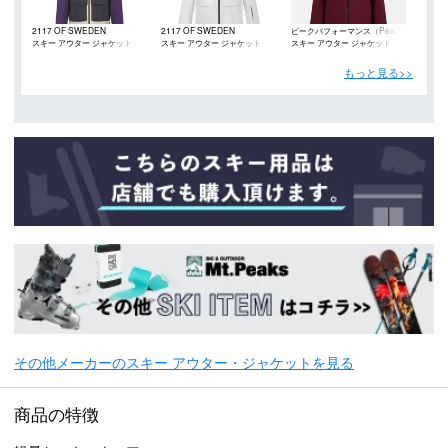
2117 OF SWEDEN
2117 OF SWEDEN
ピークパフォーマンス（Peak
スキー アウター ジャケット
スキー アウター ジャケット
スキー アウター ジャケット
Performance）
もっと見る>>
その他メーカーのスキー アウター・ジャケットを見る
商品の特徴