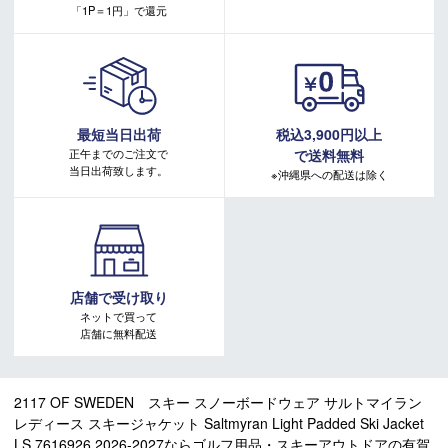
ざいます。
「1P＝1円」で還元
＊製造上におきる細かい傷・汚れは、不良品に該当はしませ
ん。
＊店頭在庫と共有をしております。タイミングにより完売す
る場合がございます。
＊商品に質問などある場合は、ご購入前にショップまでお問
最短当日出荷
税込3,900円以上
い合わせください。
正午までのご注文で
で送料無料
当日出荷致します。
※沖縄県への配送は除く
店舗で受け取り
ネットで買って
店舗に無料配送
2117 OF SWEDEN スキー スノーボードウェア サルトマイラン
レディース スキージャケット Saltmyran Light Padded Ski Jacket
LS 7616926 2026-2027ならゴルフ用品・スキーアウトドアの有賀