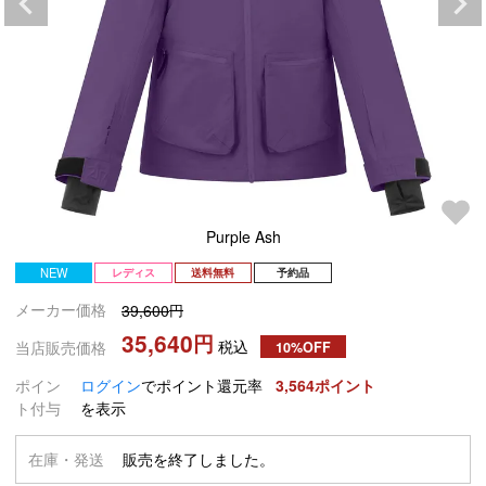
Purple Ash
NEW
レディス
送料無料
予約品
メーカー価格
39,600
35,640
税込
当店販売価格
10%OFF
ポイン
ログイン
でポイント還元率
3,564
ト付与
を表示
在庫・発送
販売を終了しました。