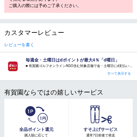
股下 79cm 袖丈 60.5cm
ご購入の際には予めご了承ください。
L：胸囲 100cm ウエスト 84cm ヒップ
109cm 股下 79cm 袖丈 61cm
シルエット
レギュラーフィット
カスタマーレビュー
モデル年
2026-2027
・「サイズ目安」は実寸サイズとは異なり、衣類未着用時の身体サ
レビューを書く
イズ（ヌードサイズ）です。ご自身の身長、ウエストなどにあわせ
てサイズ選びの目安としてください。
毎週金・土曜日はdポイントが最大4％「d曜日」
・「実寸サイズ」は仕上がりサイズです。サイズ目安とは異なりま
■ 有賀園ゴルフオンラインAGO含む対象店舗で金・土曜日にd支払いをすると
す。また、個体差による若干の誤差があります。
さらに！AGOに会員登録（ログイン）すると決済方法に関わらず、会員ランクに応じて有賀園ポイントも還元
すべて表示する
■ キャンペーン期間：毎週 金・土曜日 AM 0:00 - PM 23:59
有賀園ならではの嬉しいサービス
注意事項
注意事項：
・有賀園ゴルフ実店舗での開催はございません。
＊商品写真はできる限り実際の色味に近付くように調整して
・有賀園ポイントの獲得には別途ログイン/新規登録が必要です。
おりますが、ご使用の画面環境によっては実際の商品と色が
・本特典は予告なく変更・中止させて頂く場合があります。
異なって見える場合があります。予めご了承ください。
・本キャンペーンの特典を受ける場合、ドコモ専用ページでエントリーが必要です。
詳しくはこちらをご確認ください。
＊取扱商品は、日本正規品です。
キャンペーンページ
＊商品情報はディーラーカタログを基に表記しております。
全品ポイント還元
すそ上げサービス
＊製造の時期により、デザインが商品画像と異なる場合がご
購入額に応じて
通常7日前後で発送