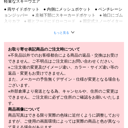
軽量なスキーウエア
● 両サイドポケット ● 内側にメッシュポケット ● ベンチレーシ
ョンジッパー ● 左袖下部にスキーカードポケット ● 袖口にゴム
入りカフ ● 裾とフードにドローコード ● 固定式スノーゲイター
■
SPECIFICATION
もっと見る
モデル
7616926
生地構造：100% フルダルナイロンタスロン
お取り寄せ表記商品のご注文時について
オックスフォード（リサイクル素材51%使
※不良品以外でのお客様都合による商品の返品・交換はお受け
用） 加工：PFCフリーDWR（耐久撥水加
できません。ご不明点はご注文前にお問い合わせください。
素材
工） 中綿：ALTOウールパッド（ウール
※ご注文後の変更及びイメージ違い、カラー・サイズ違い等の
30%、リサイクルポリエステル70%、
返品・変更もお受けできません。
60g） メンブレン：Tritech 15K/15K
また、メーカーの予告無くデザイン・仕様が変更となる場合も
ございます。
Purple Ash
カラー
※外部倉庫より発送となる為、キャンセルや、住所のご変更は
Dusty Aqua
できません。ご注文前に必ずご住所のご確認をお願いいたしま
XS：胸囲 82cm ウエスト 66cm ヒップ 91cm
す。
股下 79cm 袖丈 59.5cm
商品画像について
S：胸囲 88cm ウエスト 72cm ヒップ 97cm
商品写真はできる限り実際の色味に近付くように調整しており
メーカー公表サ
股下 79cm 袖丈 60cm
ますが、ご使用の画面環境によっては実際の商品と色が異なっ
イズまたは実寸
M：胸囲 94cm ウエスト 78cm ヒップ 103cm
て見える場合があります。
サイズ（cm）