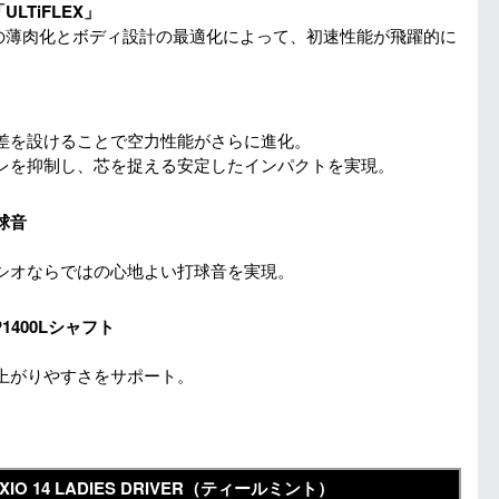
TiFLEX」
スの薄肉化とボディ設計の最適化によって、初速性能が飛躍的に
差を設けることで空力性能がさらに進化。
レを抑制し、芯を捉える安定したインパクトを実現。
球音
シオならではの心地よい打球音を実現。
400Lシャフト
上がりやすさをサポート。
XIO 14 LADIES DRIVER（ティールミント）