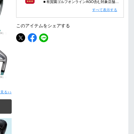
■ 有賀園ゴルフオンラインAGO含む対象店舗で金・土曜日にd支払いをすると
さらに！AGOに会員登録（ログイン）すると決済方法に関わらず、会員ランクに応じて有賀園ポイントも還元
すべて表示する
■ キャンペーン期間：毎週 金・土曜日 AM 0:00 - PM 23:59
このアイテムを
シェアする
注意事項：
14）シ
・有賀園ゴルフ実店舗での開催はございません。
・有賀園ポイントの獲得には別途ログイン/新規登録が必要です。
・本特典は予告なく変更・中止させて頂く場合があります。
・本キャンペーンの特典を受ける場合、ドコモ専用ページでエントリーが必要です。
詳しくはこちらをご確認ください。
キャンペーンページ
14）シ
見る>>
ら