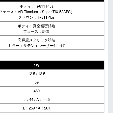
ボディ：Ti-811 Plus
フェース：VR-Titanium（Super-TIX 52AFS）
クラウン：Ti-811Plus
ボディ：真空精密鋳造
フェース：鍛造
高輝度メタリック塗装
ミラー＋サテン＋レーザー仕上げ
1W
12.5 / 13.5
59
460
L：44 / A：44.5
L：259 / A：261