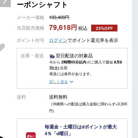
ーボンシャフト
メーカー価格
103,400
79,618
当店販売価格
税込
23%OFF
ポイント付与
ログイン
でポイント還元率を表示
在庫・発送
翌日配送の対象品
今から
2時間45分以内
のご購入で最短
8月8
日(土)
出荷
発送には条件があります。
詳しく見る
送料
送料無料
（沖縄県への配送は購入金額に関わらず+3,300
円）
毎週金・土曜日はdポイントが最大
4％「d曜日」