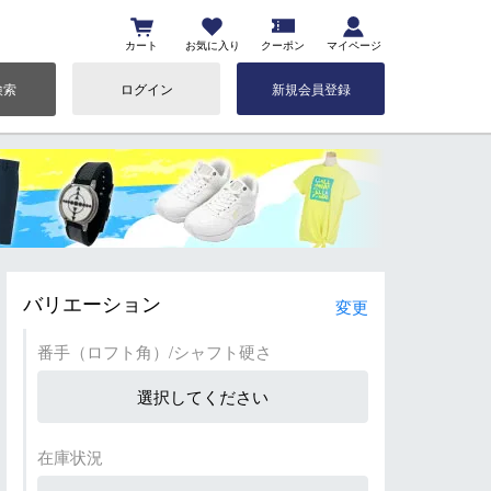
カート
お気に入り
クーポン
マイページ
検索
ログイン
新規会員登録
バリエーション
変更
番手（ロフト角）/シャフト硬さ
選択してください
在庫状況