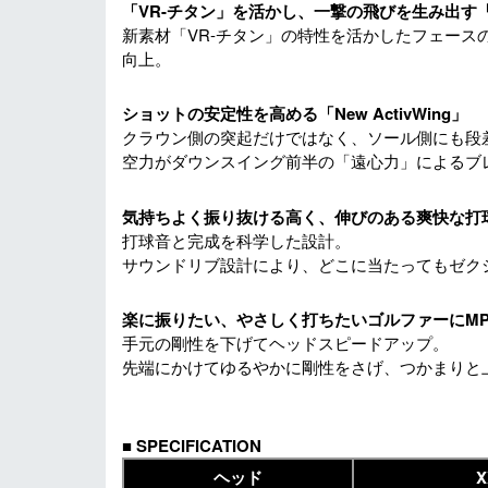
「VR-チタン」を活かし、一撃の飛びを生み出す「UL
新素材「VR-チタン」の特性を活かしたフェー
向上。
ショットの安定性を高める「New ActivWing」
クラウン側の突起だけではなく、ソール側にも段
空力がダウンスイング前半の「遠心力」によるブ
気持ちよく振り抜ける高く、伸びのある爽快な打
打球音と完成を科学した設計。
サウンドリブ設計により、どこに当たってもゼク
楽に振りたい、やさしく打ちたいゴルファーにMP1
手元の剛性を下げてヘッドスピードアップ。
先端にかけてゆるやかに剛性をさげ、つかまりと
■
SPECIFICATION
ヘッド
X