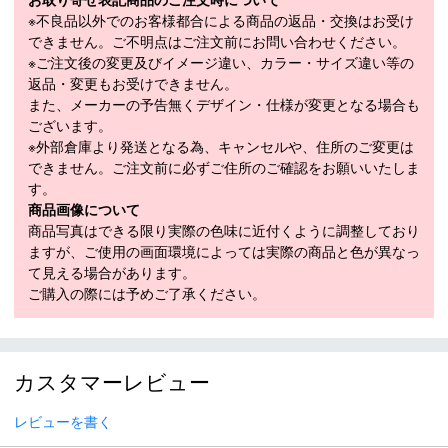
サイズ
フェアウェイウッド用
※不良品以外でのお客様都合による商品の返品・交換はお受け
備考
ダイヤル式番手（3、4、5、7、X）
できません。ご不明点はご注文前にお問い合わせください。
※ご注文後の変更及びイメージ違い、カラー・サイズ違い等の
返品・変更もお受けできません。
また、メーカーの予告無くデザイン・仕様が変更となる場合も
商品在庫につきまして
ございます。
※外部倉庫より発送となる為、キャンセルや、住所のご変更は
在庫管理システム連動により、当店が運営する複数ショッピ
できません。ご注文前に必ずご住所のご確認をお願いいたしま
ングサイトと共有の設定になっております。
す。
数分間隔での在庫情報更新になりますのでご注文のタイミン
商品画像について
グによりましては、設定に誤差が生じる場合があります。
商品写真はできる限り実際の色味に近付くように調整しており
その際にはご案内をさせて頂きますので予めご了承願いま
ますが、ご使用の画面環境によっては実際の商品と色が異なっ
す。
て見える場合があります。
ご購入の際には予めご了承ください。
カスタマーレビュー
レビューを書く