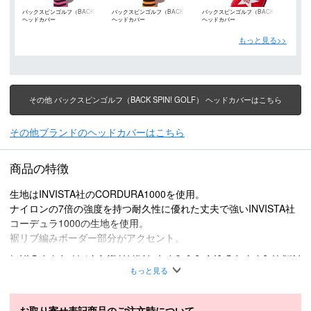
バックスピンゴルフ（BACK
バックスピンゴルフ（BACK
バックスピンゴルフ（BACK
ヘッドカバー
ヘッドカバー
ヘッドカバー
SPIN! GOLF）
SPIN! GOLF）
SPIN! GOLF）
もっと見る>>
その他 バックスピンゴルフ（BACK SPIN! GOLF） ヘッドカバーはこちら
その他ブランドのヘッドカバーはこちら
商品の特徴
生地はINVISTA社のCORDURA1000を使用。
ナイロンの7倍の強度を持つ耐久性に優れた丈夫で強いINVISTA社
コーデュラ1000の生地を使用。
裾リブ編みボーダー部分がアクセント。
どんなキャディバッグにも合わせやすいシンプルなデザインが魅力
です。
もっと見る
素材
ナイロン
お取り寄せ表記商品のご注文時について