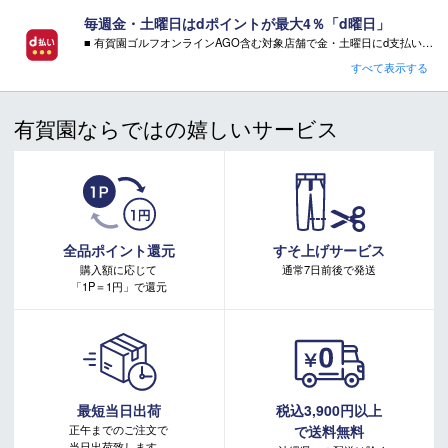
毎週金・土曜日はdポイントが最大4％「d曜日」
■ 有賀園ゴルフオンラインAGO含む対象店舗で金・土曜日にd支払いをすると
さらに！AGOに会員登録（ログイン）すると決済方法に関わらず、会員ランクに応じて有賀園ポイントも還元
すべて表示する
■ キャンペーン期間：毎週 金・土曜日 AM 0:00 - PM 23:59
有賀園ならではの嬉しいサービス
注意事項：
・有賀園ゴルフ実店舗での開催はございません。
・有賀園ポイントの獲得には別途ログイン/新規登録が必要です。
・本特典は予告なく変更・中止させて頂く場合があります。
・本キャンペーンの特典を受ける場合、ドコモ専用ページでエントリーが必要です。
詳しくはこちらをご確認ください。
キャンペーンページ
全品ポイント還元
すそ上げサービス
購入額に応じて
通常7日前後で発送
「1P＝1円」で還元
最短当日出荷
税込3,900円以上
正午までのご注文で
で送料無料
当日出荷致します。